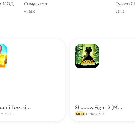
er МОД
Симулятор
Tycoon Cl
нег, всё
Кейсов
МОД [Мн
v1.28.0
v2.1.5
денег и 
Говорящий Том: бег за золотом МОД (Много денег)
Shadow Fight 2 [Мод: Всë открыто, много денег, бессмертие и 999 уровень]
Скачать
С
roid 5.0
MOD
Android 5.0