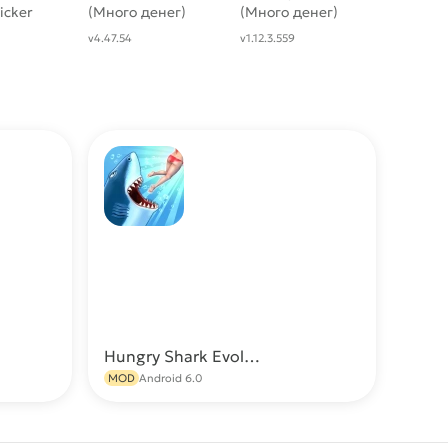
icker
(Много денег)
(Много денег)
ого
v4.47.54
v1.12.3.559
алмазов]
Hungry Shark Evolution МОД (Много денег)
качать
Скачать
MOD
Android 6.0