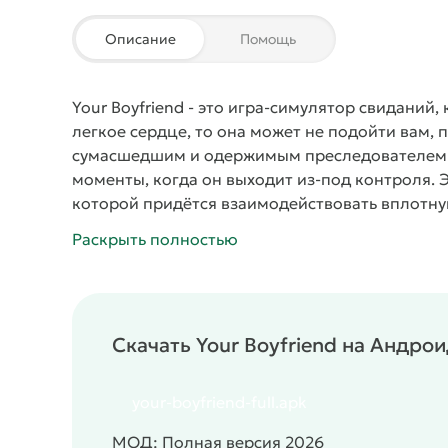
Описание
Помощь
Your Boyfriend
- это игра-симулятор свиданий, 
легкое сердце, то она может не подойти вам,
сумасшедшим и одержимым преследователем. 
моменты, когда он выходит из-под контроля. Э
которой придётся взаимодействовать вплотну
который повлияет на финал!
Психологическая
Раскрыть полностью
симуляторов свиданий, вы обычно можете насл
очередь это беззаботные игры, призванные пр
проверит ваше психическое терпение и силу, 
навязчивым и собственническим парнем!
Он н
Скачать Your Boyfriend на Андро
великолепным, но он достаточно интересен, ч
постепенно узнаете его истинную природу: же
выбора, кроме как соглашаться с его выходкам
your-boyfriend-full.apk
сделать. Сделайте выбор, который повлияет н
МОД: Полная версия 2026
типичных игр-симуляторов свиданий. Здесь б