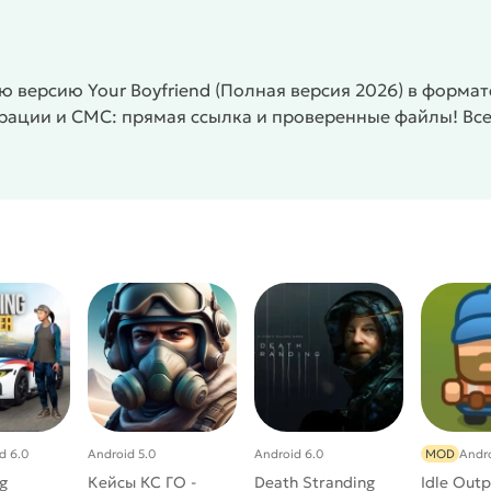
ых тем, таких как самоубийство, похищение людей,
угое. Итак, мы советуем вам сыграть в эту игру, если
и игры:
 версию Your Boyfriend (Полная версия 2026) в формат
страции и СМС: прямая ссылка и проверенные файлы! В
ихикой и детям.
/
Визуальные новеллы
Для взрослых
d 6.0
Android 5.0
Android 6.0
MOD
Andro
g
Кейсы КС ГО -
Death Stranding
Idle Outp