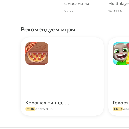
с модами на
Multiplay
машины + карты
(Много де
v5.5.2
v4.9.10.4
открыто)
Рекомендуем игры
Хорошая пицца, Отличная пицца МОД [Много денег]
Скачать
MOD
Android 5.0
MOD
And