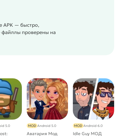
е APK — быстро,
се файллы проверены на
id 5.0
MOD
Android 5.0
MOD
Android 6.0
ost:
Аватария Мод
Idle Guy МОД