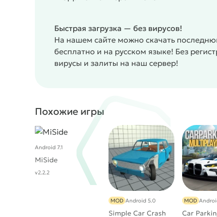
и вы станете их свидетелем! Здесь много темн
преследование, членовредительство и многое др
Быстрая загрузка — без вирусов!
вы не восприимчивы к этим темам.
Особенност
На нашем сайте можно скачать последнюю
Возможность влиять на сюжетную линию.
бесплатно и на русском языке! Без реги
Мрачная атмосфера и неадекватные события.
вирусы и залиты на наш сервер!
Игра не подойдёт людям с травмированной пс
#
Жанр:
/
/
Симуляторы
Однопользовательские
Похожие игры
Android 7.1
MiSide
v2.2.2
MOD
Android 5.0
MOD
Androi
Simple Car Crash
Car Parkin