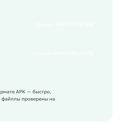
Скачать
APK
(204.91 Mb)
Скачать
XAPK
(238.29 Mb)
ормате APK — быстро,
се файллы проверены на