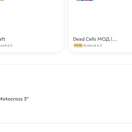
aft
Dead Cells МОД (Меню/Всё открыто)
Скачать
С
roid 6.0
MOD
Android 6.0
Motocross 3”