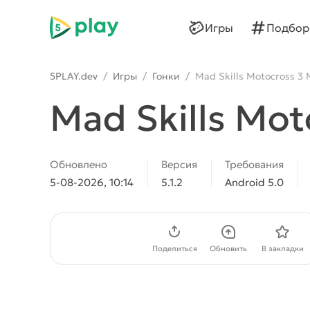
5play
Игры
Подбор
5PLAY.dev
/
Игры
/
Гонки
/
Mad Skills Motocross 3
Mad Skills Mot
Обновлено
Версия
Требования
5-08-2026, 10:14
5.1.2
Android 5.0
Скачать APK
Поделиться
Обновить
В закладки