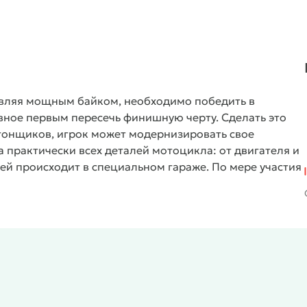
вляя мощным байком, необходимо победить в
авное первым пересечь финишную черту. Сделать это
 гонщиков, игрок может модернизировать свое
 практически всех деталей мотоцикла: от двигателя и
лей происходит в специальном гараже. По мере участия
та. Для его экипировки также предусмотрен апгрейд в
нки проходят по разнообразным живописным трассам
нешнего вида как мотоцикла, так и гонщика;
ые эффекты;
 прокачки, либо прохождения сложных трас