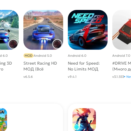
d 6.0
MOD
Android 5.0
Android 6.0
Android 7.0
ing 3D
Street Racing HD
Need for Speed:
#DRIVE 
го
МОД (Всё
No Limits МОД
(Много д
открыто)
(Много денег и
v6.5.6
v9.4.1
v3.1.553
Ne
нитро)