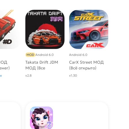
MOD
Android 6.0
Android 6.0
МОД
Takata Drift JDM
CarX Street МОД
енег)
МОД (Все
(Всё открыто)
Открыто, Много
w
v2.8
v1.30
Денег)