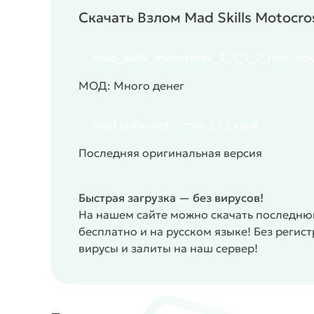
разнообразие локаций.
Скачать Взлом Mad Skills Motocr
#
Жанр:
/
/
/
Гонки
Физика
Аркады
Однопо
MOD
mad_skills_motocross_3_5_1_2_mod.ap
МОД: Много денег
mad skills motocross 5.1.2.xapk
Последняя оригинальная версия
Быстрая загрузка — без вирусов!
На нашем сайте можно скачать последнюю
бесплатно и на русском языке! Без реги
вирусы и залиты на наш сервер!