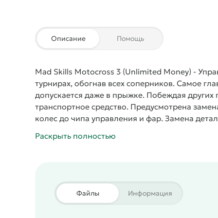
Описание
Помощь
Mad Skills Motocross 3 (Unlimited Money)
- Упра
турнирах, обогнав всех соперников. Самое гл
допускается даже в прыжке. Побеждая других
транспортное средство. Предусмотрена замена
колес до чипа управления и фар. Замена дета
в гонках повышается уровень мастерства пило
Раскрыть полностью
виде нового шлема, перчаток и т.п. Сами го
разного уровня сложности.
Особенности:
обширное совершенствование функционала и в
красочная графика и натуралистичные звуков
правдоподобная физика движения;
Файлы
Информация
Мод дающий бесконечные монеты для быстрой
требующие доната!