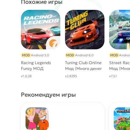
Похожие игры
MOD
Android 5.0
MOD
Android 6.0
MOD
Androi
Racing Legends
Tuning Club Online
Street Rac
Funzy МОД
Мод (Много денег
Мод (Мно
[Много денег]
и Нитро)
денег)
v1.0.28
v2.8295
v7.5.1
Рекомендуем игры