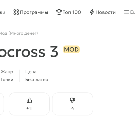
ки
Программы
Топ 100
Новости
Е
 Мод (Много денег)
ocross 3
MOD
Жанр
Цена
Гонки
Бесплатно
Нравится
Не нравится
+
11
4