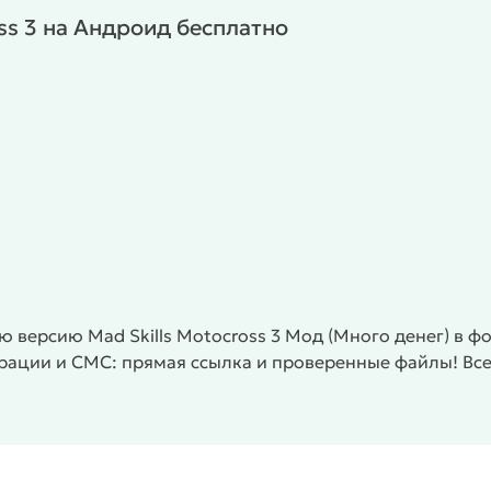
oss 3 на Андроид бесплатно
/
/
/
льзовательские
Многопользовательские
Офлайн
k
 версию Mad Skills Motocross 3 Мод (Много денег) в ф
страции и СМС: прямая ссылка и проверенные файлы! В