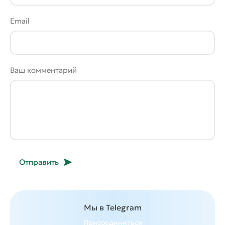
Email
Ваш комментарий
Отправить
Мы в Telegram
Присоединиться