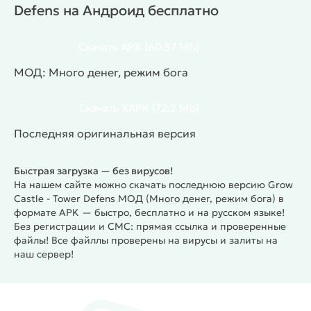
Defens на Андроид бесплатно
гильдией;
12 навыков, позволяющих совершенствовать и
улучшать игровой процесс;
Скачать
APK
(60.57 Mb)
постоянное пополнение сюжетной линии новыми
МОД: Много денег, режим бога
достижениями и квестами;
адаптация игры под разные устройства:
Скачать
XAPK
(72.2 Mb)
погрузиться в процесс можно даже на слабом
планшете или смартфоне.
Последняя оригинальная версия
#
Жанр:
/
/
/
Стратегии
Аркады
Казуальные
/
/
/
Однопользовательские
Офлайн
MOD
Быстрая загрузка — без вирусов!
На нашем сайте можно скачать последнюю версию Grow
/
Фэнтези
Tower Defense
Castle - Tower Defens МОД (Много денег, режим бога) в
формате APK — быстро, бесплатно и на русском языке!
Без регистрации и СМС: прямая ссылка и проверенные
файлы! Все файллы проверены на вирусы и залиты на
наш сервер!