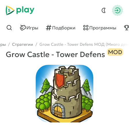
5play
Авто
Игры
Подборки
Программы
Найти
гры
/
Стратегии
/
Grow Castle - Tower Defens МОД (Много ден
MOD
Grow Castle - Tower Defens