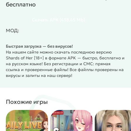
бесплатно
диалогов и эротических моментов. Есть
дополнительные активности, например, разные
необязательные задания, мини-игры и многое
Скачать
APK
(438.45 Mb)
другое. Пикантные сцены сделаны очень
МОД:
откровенно и реалистично, но при этом
сохраняют общую фэнтезийную стилистику.
Быстрая загрузка — без вирусов!
Графика сделана в перендерном стиле, с высокой
На нашем сайте можно скачать последнюю версию
детализацией персонажей, так и многих локаций.
Shards of Her [18+] в формате APK — быстро, бесплатно и
#
Жанр:
/
/
Визуальные новеллы
Для взрослых
на русском языке! Без регистрации и СМС: прямая
ссылка и проверенные файлы! Все файллы проверены на
Эротика
вирусы и залиты на наш сервер!
Похожие игры