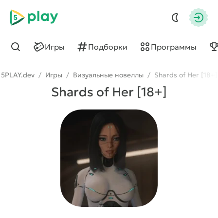
5play
Авто
Игры
Подборки
Программы
Найти
5PLAY.dev
/
Игры
/
Визуальные новеллы
/
Shards of Her [18+]
Shards of Her [18+]