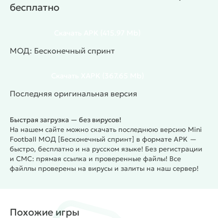
бесплатно
десятки комплектов разных форм;
несколько стадионов для игры;
крутые награды победителям;
Скачать
APK
(415.97 Mb)
захватывающие матчи онлайн;
МОД: Бесконечный спринт
забавные персонажи;
сохраняется статистика по матчам и есть общий
Скачать
XAPK
(367.65 Mb)
рейтинг футболистов;
есть обучение для новичков.
Последняя оригинальная версия
#
Жанр:
/
/
/
Симуляторы
Спорт
Футбол
/
/
Казуальные
Многопользовательские
Быстрая загрузка — без вирусов!
На нашем сайте можно скачать последнюю версию Mini
/
Соревновательные
MOD
Football МОД [Бесконечный спринт] в формате APK —
быстро, бесплатно и на русском языке! Без регистрации
и СМС: прямая ссылка и проверенные файлы! Все
файллы проверены на вирусы и залиты на наш сервер!
Похожие игры