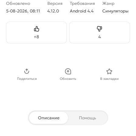
Обновлено
Версия
Требования
Жанр
5-08-2026, 08:11
4.12.0
Android 4.4
Симуляторы
Нравится
Не нравится
+
8
4
Скачать APK
Поделиться
Обновить
В закладки
Описание
Помощь