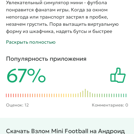
Увлекательный симулятор мини - футбола
понравится фанатам игры. Когда за окном
непогода или транспорт застрял в пробке,
незачем грустить. Пора вытащить виртуальную
форму из шкафчика, надеть бутсы и быстрее
отправляться на поле, чтобы сыграть в футбол
Раскрыть полностью
онлайн. Компанию игроку составит группа
милейших персонажей, среди которых он сам
Популярность приложения
выберет в команду лучших. Пусть трибуны кричат
67%
от восторга, пора зарядиться позитивом, разбив
соперника в ноль! Подбор игроков в команду –
важная часть геймплея Mini Football. Можно
отобрать обычных или лучших, от уровня зависят
и умения. Вдобавок, доступна настройка всех
аспектов – дизайн формы, логотип клуба, тип мяча
Оценок:
12
Комментариев: 0
и прочее!
Интересные факты об Mini Football:
красивая графика с яркими цветами;
небольшие системные требования;
Скачать Взлом Mini Football на Андроид
полная настройка своей команды;