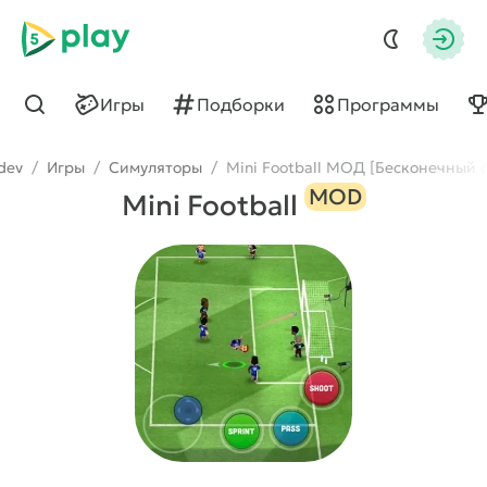
5play
Авто
Игры
Подборки
Программы
Найти
dev
/
Игры
/
Симуляторы
/
Mini Football МОД [Бесконечный 
MOD
Mini Football