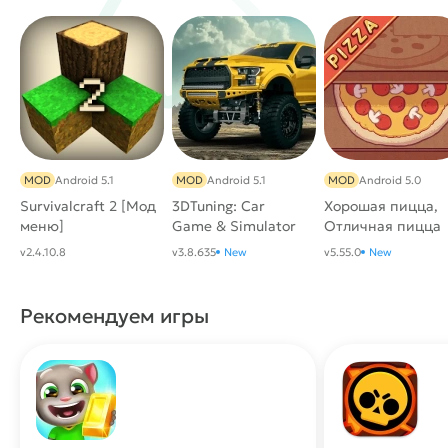
MOD
Android 5.1
MOD
Android 5.1
MOD
Android 5.0
Survivalcraft 2 [Мод
3DTuning: Car
Хорошая пицца,
меню]
Game & Simulator
Отличная пицца
МОД (Всё открыто)
МОД [Много
v2.4.10.8
v3.8.635
New
v5.55.0
New
денег]
Рекомендуем игры