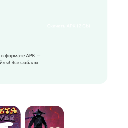
Скачать
APK
(2 Gb)
) в формате APK —
айлы! Все файллы