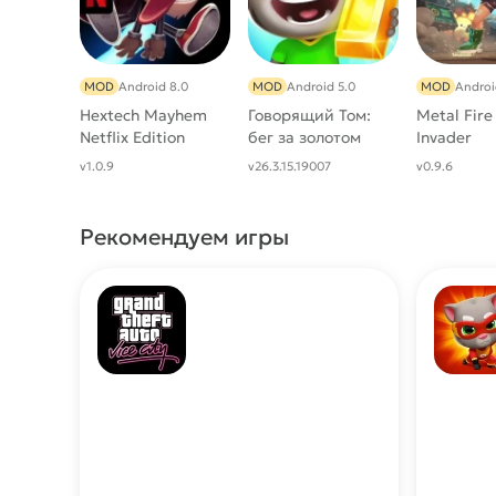
MOD
Android 8.0
MOD
Android 5.0
MOD
Androi
Hextech Mayhem
Говорящий Том:
Metal Fire
Netflix Edition
бег за золотом
Invader
МОД (Много
v1.0.9
v26.3.15.19007
v0.9.6
денег)
Рекомендуем игры