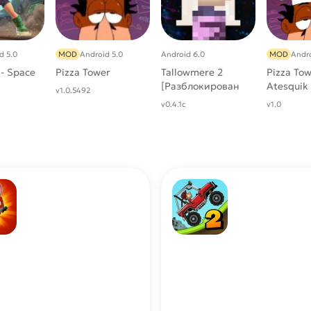
d 5.0
MOD
Android 5.0
Android 6.0
MOD
Andro
 - Space
Pizza Tower
Tallowmere 2
Pizza To
[Разблокирован
Atesquik
v1.0.5492
весь контент]
v0.4.1c
v1.0