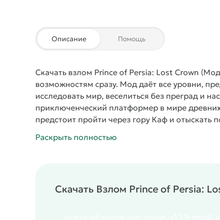
Описание
Помощь
Скачать взлом Prince of Persia: Lost Crown (Мо
возможностям сразу. Мод даёт все уровни, пр
исследовать мир, веселиться без преград и на
приключенческий платформер в мире древних 
предстоит пройти через гору Каф и отыскать
опасными врагами и местами, где время ведёт 
Раскрыть полностью
необычные способности и огромный мир для 
прыгаешь по платформам, но и открываешь се
Ты сам выбираешь, как действовать — атаковат
обходные пути. Атмосфера древней Персии и
Скачать Взлом Prince of Persia: 
приключения.
Мод
Взлом снимает все огранич
Можешь играть как хочешь, без фарма и долги
рви врагов в клочья!
Особенности игры:
prince-of-persia-lost-crown-v1.1.9-mod2.