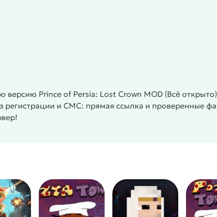
тока.
.
мулеты.
/
/
/
Приключения
Офлайн
MOD
Метроидвании
версию Prince of Persia: Lost Crown MOD (Всё открыто
Без регистрации и СМС: прямая ссылка и проверенные ф
рвер!