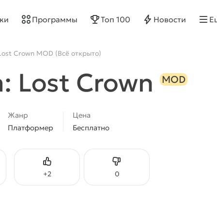
ки
Программы
Топ 100
Новости
Е
: Lost Crown MOD (Всё открыто)
ia: Lost Crown
MOD
Жанр
Цена
Платформер
Бесплатно
Нравится
Не нравится
+
2
0