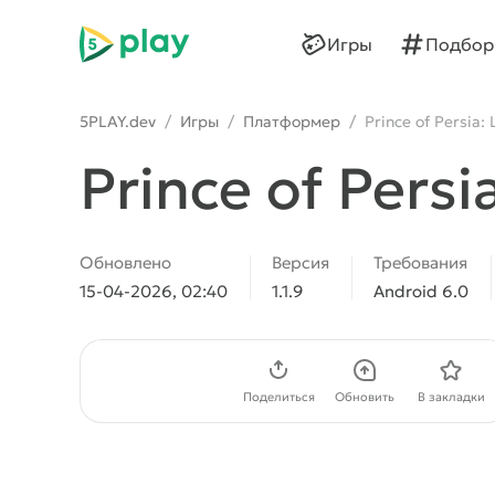
5play
Игры
Подбор
5PLAY.dev
/
Игры
/
Платформер
/
Prince of Persia
Prince of Pers
Обновлено
Версия
Требования
15-04-2026, 02:40
1.1.9
Android 6.0
Скачать APK
Поделиться
Обновить
В закладки