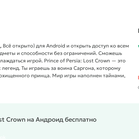
д, Всё открыто) для Android и открыть доступ ко всем
едметы и способности без ограничений. Сможешь
слаждаться игрой.
Prince of Persia: Lost Crown — это
легенд. Ты играешь за воина Саргона, которому
 похищенного принца. Мир игры наполнен тайнами,
себя странно. Здесь тебя ждёт динамичная боевка,
исследования.
В этой игре ты не только дерёшься и
креты, собираешь амулеты и меняешь свой стиль боя.
ь врагов в лоб, использовать ловушки или искать
 мифологии создаёт ощущение сказочного
Lost Crown на Андроид бесплатно
ения. У тебя открыты уровни, ресурсы и предметы.
х ожиданий. Все способности доступны сразу — бери и
apk