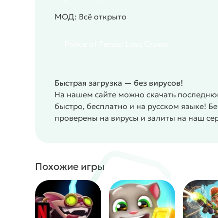
Красочная графика с атмосферой древнего Вос
МОД: Всё открыто
Гибкая система боёв с уникальными умениями.
Множество секретов и скрытых зон.
Удобное управление для мобильных устройств
Prince of Persia: Lost Crown
Возможность подстраивать стиль игры через а
Враги с разными тактиками и слабостями.
Интересный сюжет, связанный с мифологией.
Быстрая загрузка — без вирусов!
#
Жанр:
/
/
Платформер
Однопользовательские
На нашем сайте можно скачать последнюю 
быстро, бесплатно и на русском языке! 
проверены на вирусы и залиты на наш се
Похожие игры