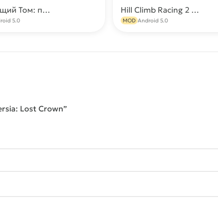
Говорящий Том: погоня героев МОД [Много денег]
Hill Climb Racing 2 Мод (Много денег)
Скачать
С
roid 5.0
MOD
Android 5.0
ersia: Lost Crown”