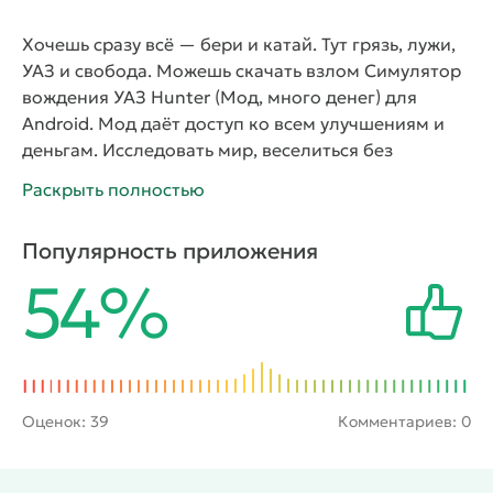
Хочешь сразу всё — бери и катай. Тут грязь, лужи,
УАЗ и свобода. Можешь скачать взлом Симулятор
вождения УАЗ Hunter (Мод, много денег) для
Android. Мод даёт доступ ко всем улучшениям и
деньгам. Исследовать мир, веселиться без
преград, наслаждаться игрой.
Симулятор
Раскрыть полностью
вождения УАЗ Hunter — это реалистичная игра, в
которой пользователь управляет легендарным
Популярность приложения
российским внедорожником. Игровой процесс
54%
включает поездки по сложным маршрутам,
преодоление препятствий и проверку навыков
вождения в условиях бездорожья. Доступны
разные типы дорог: лесные тропы, горные
участки, грязевые трассы и снежные маршруты.
Приложение предлагает свободное перемещение
Оценок:
39
Комментариев: 0
по открытому миру, смену погодных условий и
настройку автомобиля. Визуальная часть передаёт