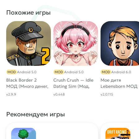
Похожие игры
MOD
Android 5.0
MOD
Android 5.0
MOD
Android 6.0
Black Border 2
Crush Crush — Idle
Мое дитя
МОД (Много денег,
Dating Sim (Мод,
Lebensborn МОД
полная версия)
Много алмазов, все
(Много денег)
v2.9.9
v0.448
v2.0.115
открыто)
Рекомендуем игры