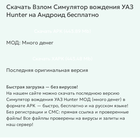
атмосферу настоящих внедорожных
Скачать Взлом Симулятор вождения УАЗ
приключений. Игра подойдёт тем, кто
Hunter на Андроид бесплатно
интересуется техникой, любит испытания и
предпочитает реализм в управлении.
Мод-версия
Модифицированная версия открывает много
Скачать
APK
(443.89 Mb)
денег и полный доступ ко всем функциям. Игрок
МОД: Много денег
может улучшать авто и проходить испытания без
ограничений.
Особенности
Скачать
XAPK
(443.48 Mb)
Реалистичное управление УАЗ Hunter
Открытый мир с разными типами дорог
Последняя оригинальная версия
Смена погодных условий
Настройка и улучшение автомобиля
Быстрая загрузка — без вирусов!
Испытания и миссии
На нашем сайте можно скачать последнюю версию
Поддержка русского языка
Симулятор вождения УАЗ Hunter МОД (много денег) в
#
Жанр:
/
/
формате APK — быстро, бесплатно и на русском языке!
Симуляторы
Однопользовательские
Без регистрации и СМС: прямая ссылка и проверенные
/
/
/
/
3D
Офлайн
MOD
Казуальные
Реализм
файлы! Все файллы проверены на вирусы и залиты на
/
/
Открытый мир
Физика
наш сервер!