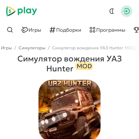
5play
Авто
Игры
Подборки
Программы
Найти
Игры
/
Симуляторы
/
Симулятор вождения УАЗ Hunter МОД (
Симулятор вождения УАЗ
MOD
Hunter