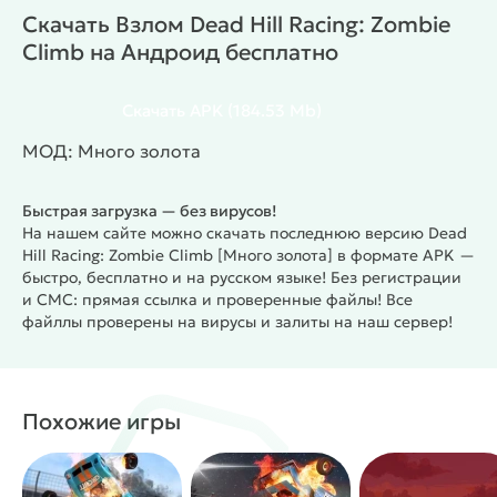
скорости и точного расчёта. За успешные заезды
Скачать Взлом Dead Hill Racing: Zombie
начисляется золото, которое можно тратить на
Climb на Андроид бесплатно
улучшение транспорта и оружия. Чем дальше
игрок продвигается, тем сложнее становятся
уровни, а враги — опаснее. Dead Hill Racing:
Скачать
APK
(184.53 Mb)
Zombie Climb на андроид предлагает
МОД: Много золота
разнообразные карты и транспортные средства,
что делает каждую гонку уникальной.
Мод-версия
Быстрая загрузка — без вирусов!
[Много золота]
Взлом открывает доступ к
На нашем сайте можно скачать последнюю версию Dead
большому количеству золота. Игрок получает
Hill Racing: Zombie Climb [Много золота] в формате APK —
возможность быстрее улучшать мотоциклы,
быстро, бесплатно и на русском языке! Без регистрации
открывать новые модели и усиливать оружие.
и СМС: прямая ссылка и проверенные файлы! Все
Скачать Dead Hill Racing: Zombie Climb [Много
файллы проверены на вирусы и залиты на наш сервер!
золота] на андроид можно, чтобы сразу
использовать все преимущества и
сосредоточиться на прохождении уровней.
Похожие игры
Особенности
Сочетание гонок и сражений с зомби
Разнообразные уровни с препятствиями и врагами