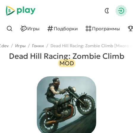
5play
Авто
Игры
Подборки
Программы
Найти
.dev
/
Игры
/
Гонки
/
Dead Hill Racing: Zombie Climb [Много з
Dead Hill Racing: Zombie Climb
MOD