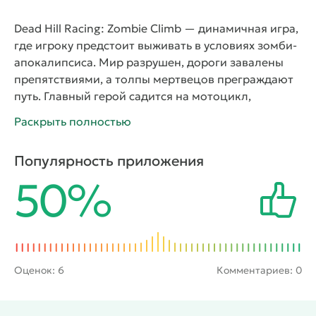
Dead Hill Racing: Zombie Climb — динамичная игра,
где игроку предстоит выживать в условиях зомби-
апокалипсиса. Мир разрушен, дороги завалены
препятствиями, а толпы мертвецов преграждают
путь. Главный герой садится на мотоцикл,
оснащённый оружием, и отправляется в путь. Его
Раскрыть полностью
цель — преодолеть холмы, уничтожить врагов и
спасти оставшихся выживших. Скачать последняя
Популярность приложения
версия игры можно, чтобы испытать себя в роли
50%
гонщика, которому приходится бороться не
только с дорогой, но и с ордами зомби.
Геймплей
и возможности
Игровой процесс сочетает
элементы гонок и экшена. Игрок управляет
мотоциклом, разгоняется на сложных трассах и
использует оружие для уничтожения врагов. На
Оценок:
6
Комментариев: 0
пути встречаются холмы, баррикады и толпы
зомби, которые нужно преодолевать с помощью