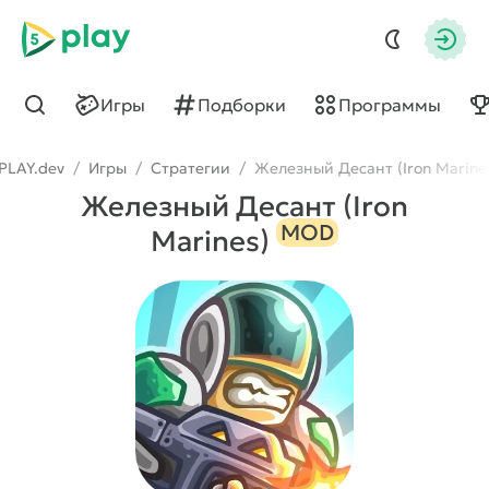
5play
Авто
Игры
Подборки
Программы
Найти
PLAY.dev
/
Игры
/
Стратегии
/
Железный Десант (Iron Marine
Железный Десант (Iron
MOD
Marines)