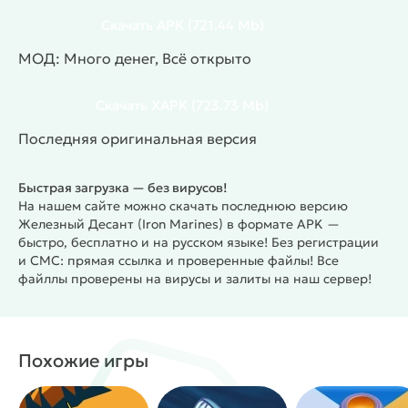
сочетает классические элементы RTS с
механиками tower defense и RPG-системой
Скачать
APK
(721.44 Mb)
развития героев. Игрок строит оборонительные
МОД: Много денег, Всё открыто
башни, управляет боевыми отрядами в режиме
реального времени и адаптирует тактику под
Скачать
XAPK
(723.73 Mb)
каждую боевую ситуацию.
Игра предлагает
гибкую систему управления войсками — вы
Последняя оригинальная версия
меняете специализацию бойцов прямо в бою,
превращая рейнджеров в снайперов или
Быстрая загрузка — без вирусов!
огнемётчиков в ракетчиков. Доступны для найма
На нашем сайте можно скачать последнюю версию
уникальные герои с особыми способностями и
Железный Десант (Iron Marines) в формате APK —
ультимативными атаками, которые переломят ход
быстро, бесплатно и на русском языке! Без регистрации
и СМС: прямая ссылка и проверенные файлы! Все
сражения. Арсенал включает авиаудары, умные
файллы проверены на вирусы и залиты на наш сервер!
мины, турели и широкий набор специального
оружия для поддержки наземных операций.
Противники отличаются разнообразием — от
быстрых alien-роёв до бронированных боссов,
Похожие игры
каждый требует своего подхода. Игра содержит
кампанию с множеством миссий, дополнительные