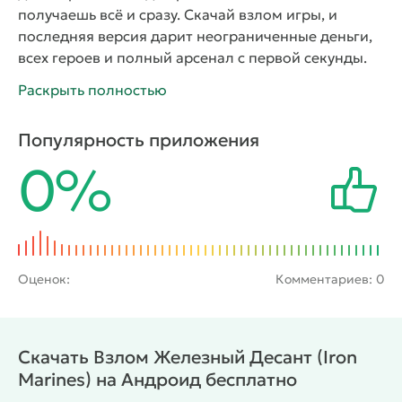
получаешь всё и сразу. Скачай взлом игры, и
последняя версия дарит неограниченные деньги,
всех героев и полный арсенал с первой секунды.
Пора уже скачать взлом Iron Marines (Мод: много
Раскрыть полностью
денег) для Android — открывает неограниченную
игровую валюту и всех героев. Стройте любые
Популярность приложения
башни, нанимайте элитные войска и побеждайте
0%
без ограничений на андроид.
Iron Marines
—
стратегия в реальном времени от студии Ironhide
Games, создателей популярной серии Kingdom
Rush. Игра переносит игрока в научно-
фантастическую вселенную, где космический
десант сражается с инопланетными угрозами на
Оценок:
Комментариев: 0
различных планетах галактики. Вы командуете
элитными подразделениями морских пехотинцев,
которые выполняют опасные миссии в условиях
Скачать Взлом Железный Десант (Iron
метеоритных штормов, вторжений враждебных
Marines) на Андроид бесплатно
существ и обороны стратегических баз. Геймплей