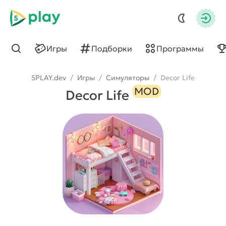
5play
Авто
Игры
Подборки
Программы
Найти
5PLAY.dev
/
Игры
/
Симуляторы
/
Decor Life
MOD
Decor Life