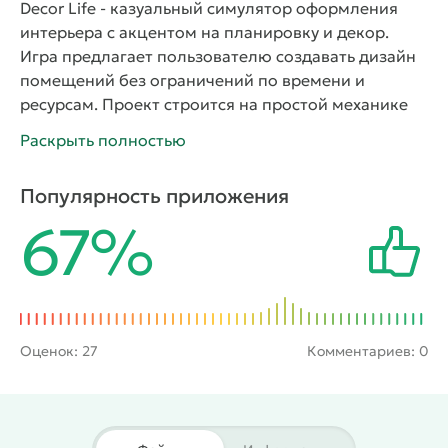
Decor Life
- казуальный симулятор оформления
интерьера с акцентом на планировку и декор.
Игра предлагает пользователю создавать дизайн
помещений без ограничений по времени и
ресурсам. Проект строится на простой механике
расстановки мебели и предметов быта. Каждый
Раскрыть полностью
уровень открывает новую квартиру или дом.
Игрок получает пустые комнаты и набор объектов.
Популярность приложения
Задача состоит в том, чтобы грамотно
67%
распределить элементы и добиться гармоничного
результата.
Пользователь выбирает стиль и
размещает мебель в свободном порядке. Система
не ограничивает фантазию строгими рамками.
Предметы имеют разные размеры и формы.
Планировка влияет на внешний вид пространства.
Оценок:
27
Комментариев: 0
Новые этапы расширяют выбор декора и комнат.
Процесс проходит в спокойном темпе и подходит
для коротких сессий. Интерфейс поддерживает
удобное управление и понятную навигацию. Игра