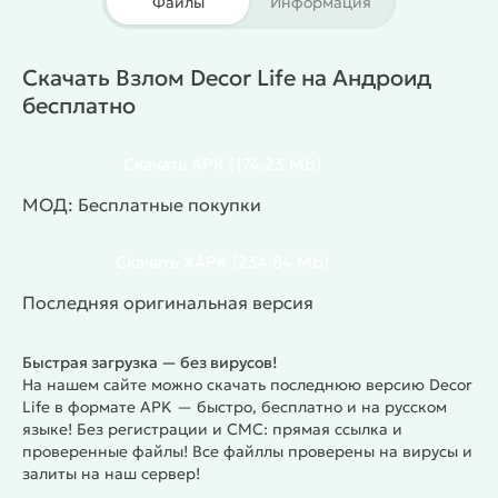
Файлы
Информация
формирует ощущение порядка и завершенности
после каждого проекта.
Планировка пространства
Игрок распределяет мебель по комнатам.
Скачать Взлом Decor Life на Андроид
Объекты занимают реальное место на плане.
бесплатно
Размер влияет на расположение. Свободные зоны
помогают создать аккуратный интерьер.
Выбор
Скачать
APK
(174.23 Mb)
стиля
Каталог включает разные направления
дизайна. Цвета и текстуры формируют атмосферу.
МОД: Бесплатные покупки
Комбинации предметов создают уникальный
результат. Каждый проект отражает
Скачать
XAPK
(234.84 Mb)
индивидуальный вкус.
Прогресс и новые объекты
Последняя оригинальная версия
Уровни открывают дополнительные предметы.
Список мебели постепенно расширяется. Новые
Быстрая загрузка — без вирусов!
комнаты добавляют разнообразие задач.
На нашем сайте можно скачать последнюю версию Decor
Сложность растёт постепенно.
Особенности:
Life в формате APK — быстро, бесплатно и на русском
Симулятор дизайна интерьера
языке! Без регистрации и СМС: прямая ссылка и
Свободная расстановка мебели
проверенные файлы! Все файллы проверены на вирусы и
Большой выбор декоративных элементов
залиты на наш сервер!