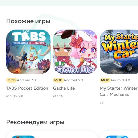
Разные типы помещений
Простое сенсорное управление
Спокойный игровой темп
Похожие игры
Постепенное открытие контента
#
Жанр:
/
/
Симуляторы
Казуальные
/
/
/
Однопользовательские
Аркады
Офлайн
MOD
MOD
Android 7.0
MOD
Android 5.0
MOD
Android 8.0
TABS Pocket Edition
Gacha Life
My Starter Winter
Car: Mechanic
v1.1.05 b81
v1.1.14
v3
Рекомендуем игры