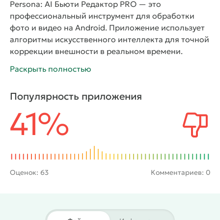
Persona: AI Бьюти Редактор PRO — это
профессиональный инструмент для обработки
фото и видео на Android. Приложение использует
алгоритмы искусственного интеллекта для точной
коррекции внешности в реальном времени.
Камера сразу применяет фильтры и сглаживание
Раскрыть полностью
кожи. Пользователь видит результат до
сохранения кадра. Система поддерживает как
Популярность приложения
быстрые правки, так и детальную настройку
41%
параметров. Интерфейс остаётся понятным даже
при большом количестве функций.
Редактор
предлагает широкий набор инструментов для
лица и фигуры. Пользователь регулирует черты,
корректирует пропорции и настраивает цвет.
Фильтры работают аккуратно и сохраняют
Оценок:
63
Комментариев: 0
естественную текстуру кожи. Программа
позволяет менять причёску и добавлять объём
волос. Дополнительные параметры управляют
яркостью, контрастом и резкостью. Инструменты