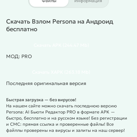
Файлы
Информация
подходят для селфи, портретов и коротких видео.
Persona ориентирована на стабильную работу и
быстрый результат без сложных действий.
Скачать Взлом Persona на Андроид
Инструменты редактирования
Приложение
бесплатно
корректирует форму лица и подчёркивает детали.
Система убирает дефекты кожи и выравнивает
Скачать
APK
(244.47 Mb)
тон. Пользователь добавляет веснушки, акценты и
цветовые эффекты. Функция удаления объектов
МОД: PRO
очищает фон.
Камера и ИИ-функции
Камера
применяет фильтры в реальном времени.
Скачать
XAPK
(263.18 Mb)
Алгоритм анализирует лицо и предлагает
Последняя оригинальная версия
оптимальные параметры. ИИ создаёт
альтернативные ракурсы и новые стили на основе
Быстрая загрузка — без вирусов!
одного снимка.
Особенности:
На нашем сайте можно скачать последнюю версию
Фильтры для фото и видео
Persona: AI Бьюти Редактор PRO в формате APK —
Коррекция лица и фигуры
быстро, бесплатно и на русском языке! Без регистрации
Изменение причёски
и СМС: прямая ссылка и проверенные файлы! Все
Настройка цвета и света
файллы проверены на вирусы и залиты на наш сервер!