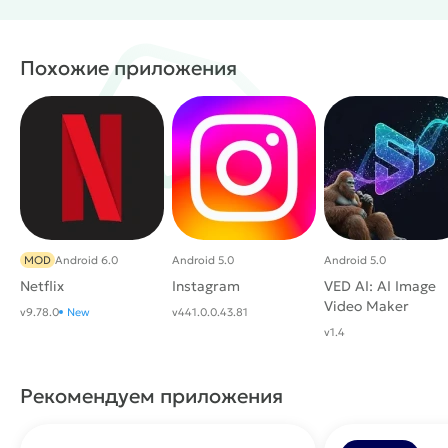
Удаление лишних объектов
Эксклюзивные ИИ-инструменты
#
Жанр:
/
Приложения
MOD
Похожие приложения
MOD
Android 6.0
Android 5.0
Android 5.0
Netflix
Instagram
VED AI: AI Image
Video Maker
v9.78.0
New
v441.0.0.43.81
v1.4
Рекомендуем приложения