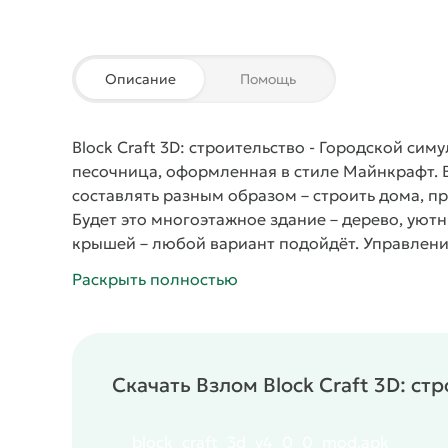
Описание
Помощь
Block Craft 3D: строительство
- Городской симу
песочница, оформленная в стиле Майнкрафт. 
составлять разным образом – строить дома, п
Будет это многоэтажное здание – дерево, ую
крышей – любой вариант подойдёт. Управление
нажатием функциональных кнопок. За действи
Раскрыть полностью
операций – кнопки справа. Наверху виден теку
геймплею игра напоминает Майнкрафт, по ми
новыми объектами. Захочет – возведёт целый 
не слишком удобно, лучше подойдёт планшет, 
Скачать Взлом Block Craft 3D: ст
строительство можно сразу после установки и 
параметров.
#
Жанр:
/
Симуляторы
Песочница
/
/
/
block_craft_3d_v4_0_0_mod.apk
Многопользовательские
Пиксельные
3D