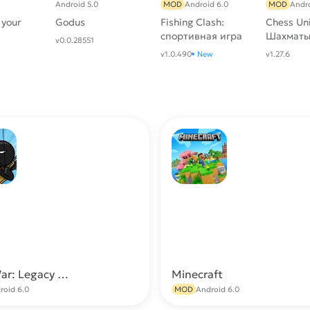
Android 5.0
MOD
Android 6.0
MOD
Andro
 your
Godus
Fishing Clash:
Chess Uni
спортивная игра
Шахматы
v0.0.28551
[Мод: Рыба не
онлайн 
v1.0.490
New
v1.27.6
сорвалась с
крючка]
Stick War: Legacy МОД (Много камней)
Minecraft
Скачать
С
roid 6.0
MOD
Android 6.0