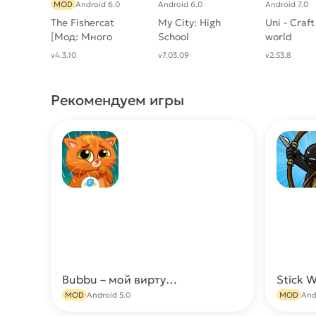
MOD
Android 6.0
Android 6.0
Android 7.0
The Fishercat
My City: High
Uni - Craft
[Мод: Много
School
world
денег]
v4.3.10
v7.03.09
v2.53.8
Рекомендуем игры
Bubbu – мой виртуальный питомец МОД (Много денег)
Скачать
MOD
Android 5.0
MOD
And