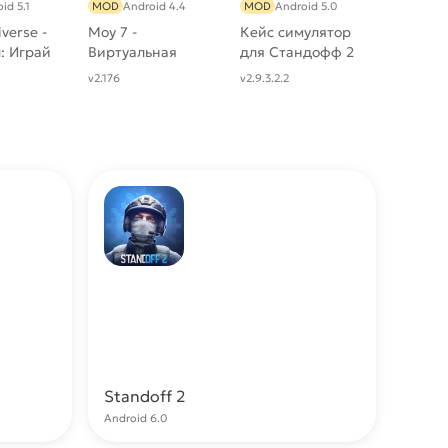
id 5.1
MOD
Android 4.4
MOD
Android 5.0
verse -
Мoy 7 -
Кейс симулятор
: Играй
Виртуальная
для Стандофф 2
и офлайн
зооигра [Мод:
[Мод: Много
v2.176
v2.9.3.2.2
Много денег, Все
денег, без
питомцы]
рекламы]
Standoff 2
качать
Скачать
Android 6.0