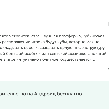
лятор строительства – лучшая платформа, кубическая
В распоряжении игрока будут кубы, которые можно
рокладывать дороги, создавать целую инфраструктуру.
тный большой особняк или сельский домишко с покатой
 в игре интуитивно понятное, осуществляется
я отвечает джойстик слева внизу, выполнение
щий уровень, баланс и количество энергии. По
ру персонаж свободно перемещается, дополняя
город на равнине! Единственный минус – на телефоне
где экран больше. Интерфейс на английском, начать
роительство на Андроид бесплатно
запуска, не затрачивая время на настройку
/
/
/
Казуальные
Однопользовательские
/
Офлайн
MOD