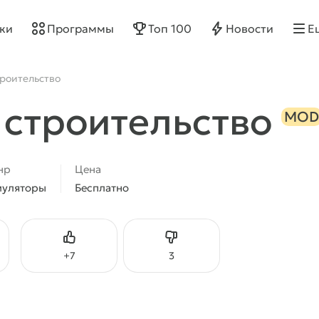
ки
Программы
Топ 100
Новости
Е
строительство
: строительство
MOD
нр
Цена
муляторы
Бесплатно
Нравится
Не нравится
+
7
3