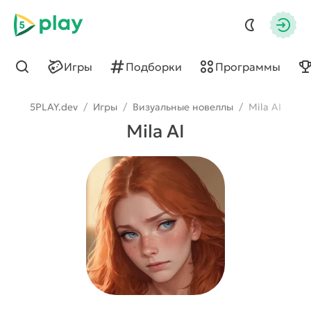
5play
Авто
Игры
Подборки
Программы
Найти
5PLAY.dev
/
Игры
/
Визуальные новеллы
/
Mila AI
Mila AI