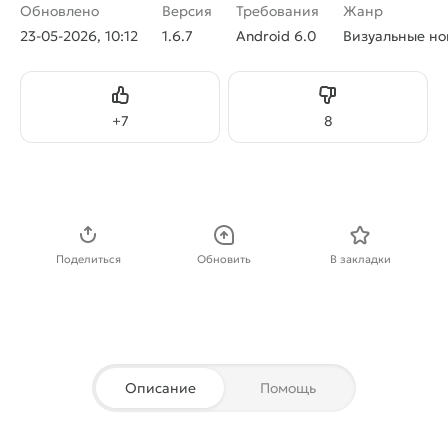
Обновлено
Версия
Требования
Жанр
23-05-2026, 10:12
1.6.7
Android 6.0
Визуальные но
Нравится
Не нравится
+
7
8
Скачать APK
Поделиться
Обновить
В закладки
Описание
Помощь