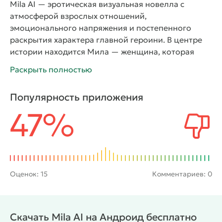
Mila AI
— эротическая визуальная новелла с
атмосферой взрослых отношений,
эмоционального напряжения и постепенного
раскрытия характера главной героини. В центре
истории находится Мила — женщина, которая
устала от однообразной жизни и начинает
Раскрыть полностью
смотреть на привычный мир совсем иначе. Брак с
Полом давно стал частью повседневной рутины, а
Популярность приложения
прежние эмоции постепенно исчезли. Новые
47%
знакомства, неожиданные разговоры и
внутренние сомнения заставляют Милу
переосмысливать собственные желания. Игра
делает акцент на чувствах, притяжении между
персонажами и медленном развитии отношений.
История не пытается торопить события и
Оценок:
15
Комментариев: 0
постепенно раскрывает героиню через её мысли,
выборы и общение с окружающими.
Игровой
процесс сочетает диалоги, сюжетные развилки и
Скачать Mila AI на Андроид бесплатно
систему открытия новых сцен. Игрок влияет на