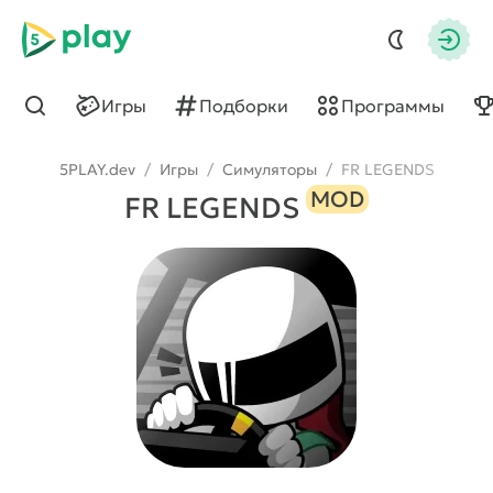
5play
Авто
Игры
Подборки
Программы
Найти
5PLAY.dev
/
Игры
/
Симуляторы
/
FR LEGENDS
MOD
FR LEGENDS