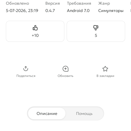
Обновлено
Версия
Требования
Жанр
5-07-2026, 23:19
0.4.7
Android 7.0
Симуляторы
Нравится
Не нравится
+
10
5
Скачать APK
Поделиться
Обновить
В закладки
Описание
Помощь