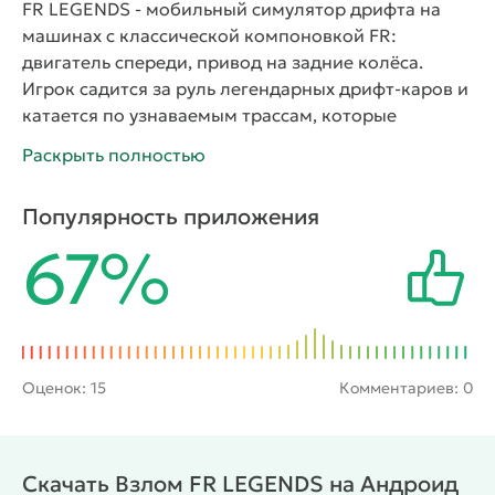
FR LEGENDS - мобильный симулятор дрифта на
машинах с классической компоновкой FR:
двигатель спереди, привод на задние колёса.
Игрок садится за руль легендарных дрифт-каров и
катается по узнаваемым трассам, которые
повторяют реальные локации из мира дрифтинга.
Раскрыть полностью
Цель здесь не финиш первым, а качество
прохождения поворота: очки начисляются за угол
Популярность приложения
заноса, скорость и точность траектории. Система
67%
подсчёта баллов построена по мотивам
настоящих правил судейства на дрифт-
соревнованиях, поэтому случайный занос без
техники почти ничего не даёт. Игра одной из
первых на мобильных платформах добавила
парные дрифт-битвы против ИИ-соперников —
Оценок:
15
Комментариев: 0
нужно повторять траекторию оппонента, не
задевая его и не вылетая с трассы. Управление
построено под сенсорный экран и требует
Скачать Взлом FR LEGENDS на Андроид
постоянного контроля газа и руля одновременно.