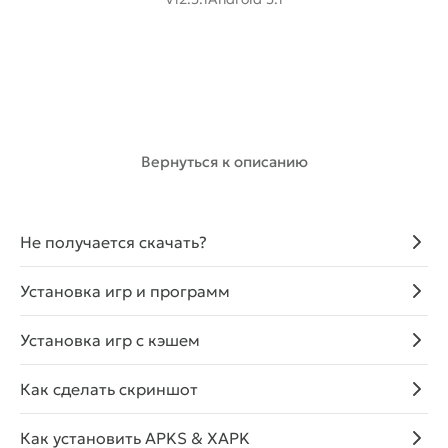
Скачать с Telegram
Скачать
(158.4 Mb)
Вернуться к описанию
Не получается скачать?
Установка игр и программ
Установка игр с кэшем
Как сделать скриншот
Как установить APKS & XAPK