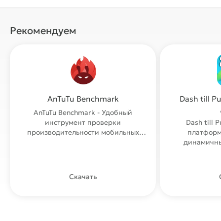
Рекомендуем
AnTuTu Benchmark
Dash till 
AnTuTu Benchmark - Удобный
инструмент проверки
Dash till 
производительности мобильных
платформ
устройств как планшеты
динамичны
высок
Скачать