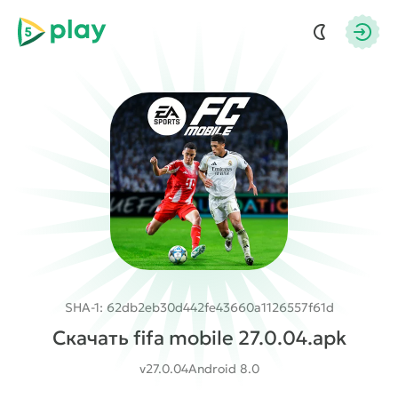
5play
Авто
SHA-1: 62db2eb30d442fe43660a1126557f61d
Скачать fifa mobile 27.0.04.apk
v27.0.04
Android 8.0