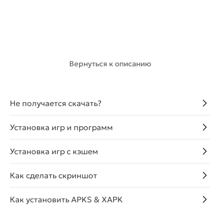
Скачать с Telegram
Скачать
(145.03 Mb)
Вернуться к описанию
Не получается скачать?
Установка игр и программ
Установка игр с кэшем
Как сделать скриншот
Как установить APKS & XAPK