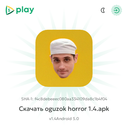
5play
Авто
SHA-1: f4c8debeeec080aa334109da8c1b4f04
Скачать oguzok horror 1.4.apk
v1.4
Android 5.0