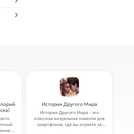
калорий
Истории Другого Мира
ска)
Истории Другого Мира - это
росто
классная визуальная новелла для
личный
смартфонов, где вы играете за
жение
парня по