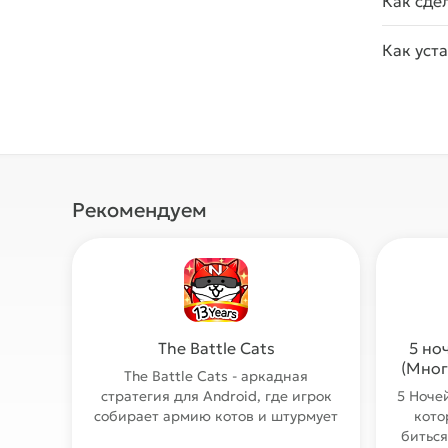
Как сде
Как уст
Рекомендуем
The Battle Cats
5 но
(Мног
The Battle Cats - аркадная
стратегия для Android, где игрок
5 Ноче
собирает армию котов и штурмует
кото
биться