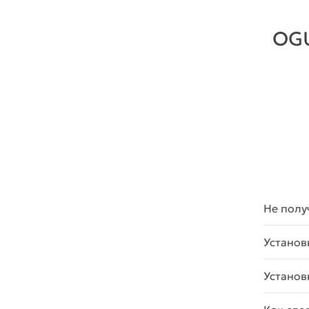
OG
Не полу
Установ
Установ