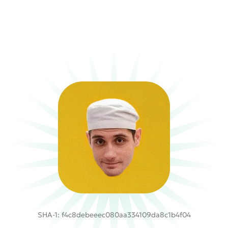
SHA-1: f4c8debeeec080aa334109da8c1b4f04