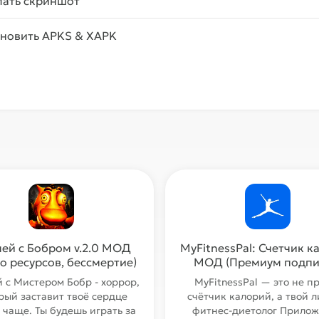
лать скриншот
ановить APKS & XAPK
чей с Бобром v.2.0 МОД
MyFitnessPal: Счетчик 
о ресурсов, бессмертие)
МОД (Премиум подпи
й с Мистером Бобр - хоррор,
MyFitnessPal — это не п
рый заставит твоё сердце
счётчик калорий, а твой 
 чаще. Ты будешь играть за
фитнес-диетолог Прило