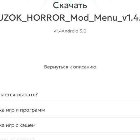
Скачать
UZOK_HORROR_Mod_Menu_v1.4.
v1.4
Android 5.0
Скачать с Telegram
Скачать
(145.03 Mb)
Вернуться к описанию
чается скачать?
ка игр и программ
ка игр с кэшем