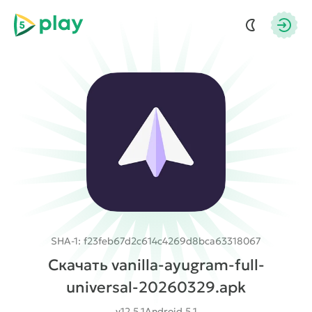
5play
Авто
SHA-1: f23feb67d2c614c4269d8bca63318067
Скачать vanilla-ayugram-full-
universal-20260329.apk
v12.5.1
Android 5.1