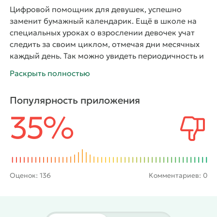
Цифровой помощник для девушек, успешно
заменит бумажный календарик. Ещё в школе на
специальных уроках о взрослении девочек учат
следить за своим циклом, отмечая дни месячных
каждый день. Так можно увидеть периодичность и
длительность прихода «красных дней». Бумажные
Раскрыть полностью
календарики легко теряются, проще делать
отметки в приложении, заодно система
Популярность приложения
автоматически запоминает сделанный выбор. У
35%
Flo удобный интерфейс, оформленный в
пастельных оттенках, легко настроить управление,
убрав ненужные функции.
Flo по дням показывает
время наступления овуляции, шанс забеременеть,
делает прогнозы. Интерфейс на русском языке,
есть напоминания и советы, даже мини – дневник
Оценок:
136
Комментариев: 0
для заметок. Можно указать вес, длительность сна,
сколько жидкости было выпито, характер
выделений, настроение сегодня, симптомы ПМС,