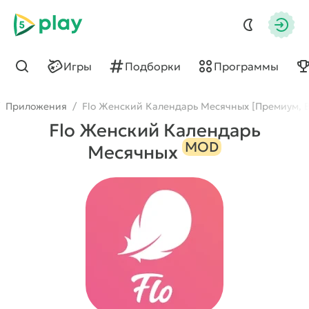
5play
Авто
Игры
Подборки
Программы
Найти
Приложения
/
Flo Женский Календарь Месячных [Премиум, В
Flo Женский Календарь
MOD
Месячных