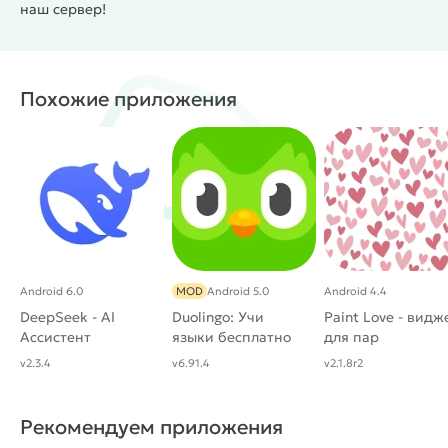
наш сервер!
Похожие приложения
Android 6.0
MOD
Android 5.0
Android 4.4
DeepSeek - AI
Duolingo: Учи
Paint Love - видж
Ассистент
языки бесплатно
для пар
[Unlocked]
v2.3.4
v6.91.4
v2.1.8r2
Рекомендуем приложения