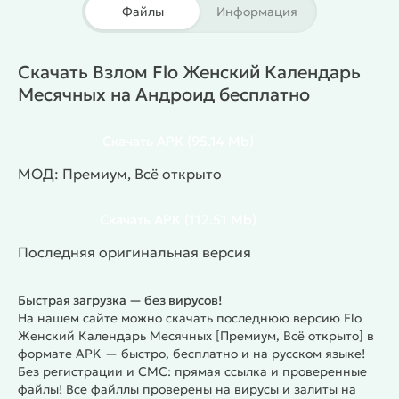
пройти тест на овуляцию и вписать другие
Файлы
Информация
события, способные повлиять на цикл. Есть тест
на беременность (опросник). Внизу экрана кнопка
– «Больше параметров» позволяет убрать
Скачать Взлом Flo Женский Календарь
ненужные функции. Можете скачать Flo на
Месячных на Андроид бесплатно
андроид в последней версии на любое устройство
и получать персональные данные о циклах прямо
Скачать
APK
(95.14 Mb)
на ваш телефон.
Особенности
Полный календарь менструального цикла
МОД: Премиум, Всё открыто
Отслеживание овуляции и фертильных дней
Ведение заметок о симптомах и настроении
Скачать
APK
(112.51 Mb)
Напоминания о приеме витаминов и лекарств
Последняя оригинальная версия
Персональные рекомендации на основе данных
Синхронизация между устройствами
Быстрая загрузка — без вирусов!
Конфиденциальность и защита данных
На нашем сайте можно скачать последнюю версию Flo
Доступ ко всем функциям премиум-версии
Женский Календарь Месячных [Премиум, Всё открыто] в
#
Жанр:
/
/
Приложения
Здоровье и Фитнес
формате APK — быстро, бесплатно и на русском языке!
Без регистрации и СМС: прямая ссылка и проверенные
MOD
файлы! Все файллы проверены на вирусы и залиты на