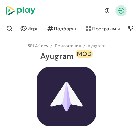
5play
Авто
Игры
Подборки
Программы
Найти
5PLAY.dev
/
Приложения
/
Ayugram
MOD
Ayugram