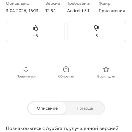
Обновлено
Версия
Требования
Жанр
3-04-2026, 16:13
12.5.1
Android 5.1
Приложения
Нравится
Не нравится
+
6
5
Скачать APK
Поделиться
Обновить
В закладки
Описание
Помощь
Познакомьтесь с AyuGram, улучшенной версией