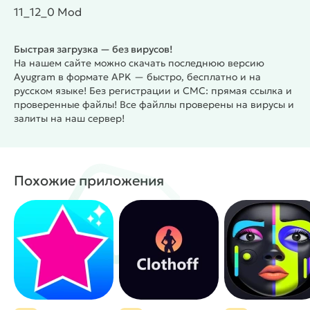
статуса "в сети" или маркера, что вы пишете ответ.
11_12_0 Mod
Premium доступ: Наслаждайтесь всеми
привилегиями премиум-версии Telegram
Быстрая загрузка — без вирусов!
совершенно бесплатно, без необходимости
На нашем сайте можно скачать последнюю версию
раскошелиться.
Ayugram в формате APK — быстро, бесплатно и на
Отложенная отправка: Эта функция позволяет
русском языке! Без регистрации и СМС: прямая ссылка и
вам задать отправку сообщений с задержкой в 12
проверенные файлы! Все файллы проверены на вирусы и
секунд. Это даёт вам дополнительное время
залиты на наш сервер!
подумать и управлять процессом общения.
Блокировка рекламы: Включите специальные
фильтры, чтобы избавиться от раздражающих
Похожие приложения
рекламных вмешательств и спама, делая вашу
переписку чище и приятнее.
#
Жанр:
/
/
Приложения
MOD
Модификации Telegram