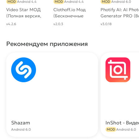
MOD
Android 4.4
MOD
Android 4.4
MOD
Android 6.0
Video Star МОД
Clothoff.io Мод
Photify AI: AI Phot
(Полная версия,
(Бесконечные
Generator PRO (В
все эффекты)
Коины)
функции)
v4.2.6
v2.0.3
v3.0.18
Рекомендуем приложения
Shazam
Скачать
Android 6.0
MOD
Android 6.0