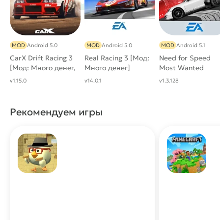
MOD
Android 5.0
MOD
Android 5.0
MOD
Android 5.1
CarX Drift Racing 3
Real Racing 3 [Мод:
Need for Speed
[Мод: Много денег,
Много денег]
Most Wanted
без рекламы]
v1.15.0
v14.0.1
v1.3.128
Рекомендуем игры