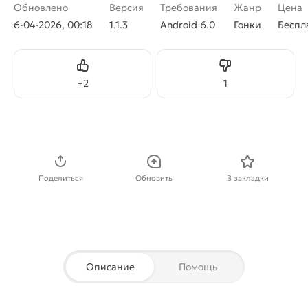
Обновлено
Версия
Требования
Жанр
Цена
6-04-2026, 00:18
1.1.3
Android 6.0
Гонки
Беспл
Нравится
Не нравится
+
2
1
Скачать APK
Поделиться
Обновить
В закладки
Описание
Помощь