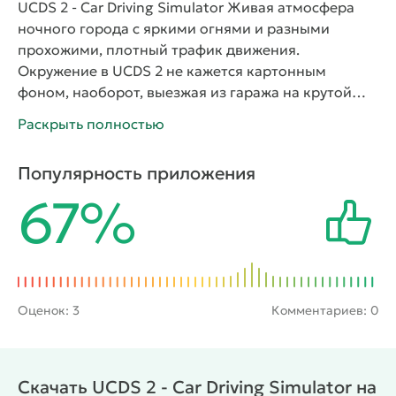
UCDS 2 - Car Driving Simulator Живая атмосфера
ночного города с яркими огнями и разными
прохожими, плотный трафик движения.
Окружение в UCDS 2 не кажется картонным
фоном, наоборот, выезжая из гаража на крутой
тачке, игрок становится частью полноценного
Раскрыть полностью
мира, где интересно кататься, наблюдая за
событиями вокруг. Главный герой – водитель,
Популярность приложения
участник масштабных гонок. Машины
67%
прорисованы в подробностях, есть система
повреждений и улучшения, можно переключаться
между видами – от первого лица из кабины и
третьего, со стороны. Смена времени суток, день/
ночь, кроме поездок на машине, доступны пешие
прогулки по улицам, свободные катания без
Оценок:
3
Комментариев: 0
ограничений, система испытаний с наградами за
прохождения.
Выполняя задания в UCDS 2, игрок
получает взамен опыт и монеты, ресурсы сможет
Скачать UCDS 2 - Car Driving Simulator на
вкладывать в прокачку автомобиля или