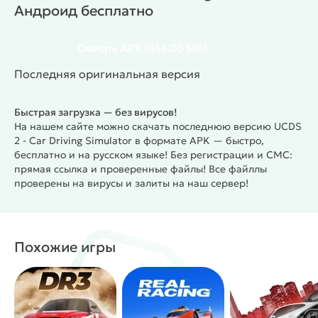
Андроид бесплатно
приобретёт новый с лучшими характеристиками.
Интерфейс на английском языке, управление
приближено к реальности – есть педали газа и
Скачать
APK
(844.03 Mb)
тормоза, поворот руля, контроль за
Последняя оригинальная версия
происходящим сзади через зеркала заднего вида,
спидометры. Красивая 3D графика и
Быстрая загрузка — без вирусов!
разнообразный геймплей.
#
Жанр:
/
Гонки
На нашем сайте можно скачать последнюю версию UCDS
/
/
/
Казуальные
Симуляторы
Открытый мир
2 - Car Driving Simulator в формате APK — быстро,
бесплатно и на русском языке! Без регистрации и СМС:
/
/
Многопользовательские
Соревновательные
прямая ссылка и проверенные файлы! Все файллы
Однопользовательские
проверены на вирусы и залиты на наш сервер!
Похожие игры