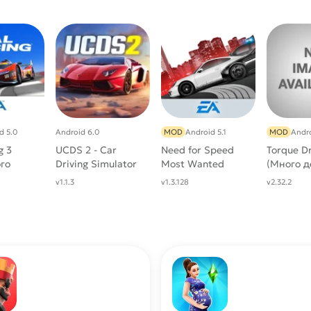
d 5.0
Android 6.0
MOD
Android 5.1
MOD
Andro
g 3
UCDS 2 - Car
Need for Speed
Torque D
го
Driving Simulator
Most Wanted
(Много д
v1.1.3
v1.3.128
v2.32.2