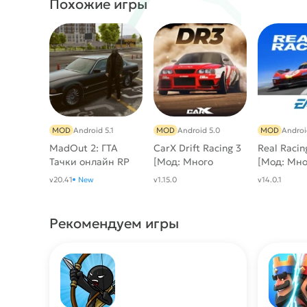
Похожие игры
MOD
Android 5.1
MOD
Android 5.0
MOD
Androi
MadOut 2: ГТА
CarX Drift Racing 3
Real Racin
Тачки онлайн RP
[Мод: Много
[Мод: Мно
МОД [Много
денег, без
денег]
v20.41
New
v1.15.0
v14.0.1
денег, всё
рекламы]
открыто, много
читов]
Рекомендуем игры