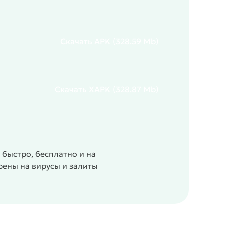
Скачать
APK
(328.59 Mb)
Скачать
XAPK
(328.87 Mb)
 быстро, бесплатно и на
рены на вирусы и залиты