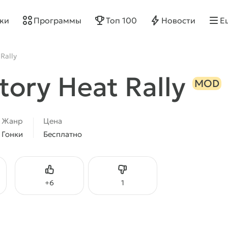
ки
Программы
Топ 100
Новости
Е
Rally
ctory Heat Rally
MOD
Жанр
Цена
Гонки
Бесплатно
Нравится
Не нравится
+
6
1