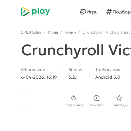
5play
Игры
Подбор
5PLAY.dev
/
Игры
/
Гонки
/
Crunchyroll Victory Heat 
Crunchyroll Vi
Обновлено
Версия
Требования
6-04-2026, 16:19
3.2.1
Android 5.0
Скачать APK
Поделиться
Обновить
В закладки