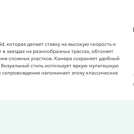
d, которая делает ставку на высокую скорость и
 в заездах на разнообразных трассах, обгоняет
ния сложных участков. Камера сохраняет удобный
. Визуальный стиль использует яркую мультяшную
е сопровождение напоминает эпоху классических
п соревнований. Игра включает сюжетное прохождение
т структуру и создаёт ощущение прогресса.
На старте
иками. Остальных пилотов игрок открывает через
 классические аркадные заезды, гонки на время и
агает резкие повороты и узкие участки, где важна
ьный стиль и условия гонки. Игрок посещает пляжные
а и арену спортивного стадиона. В гараже доступны
ватель повышает скорость, мощность, управляемость и