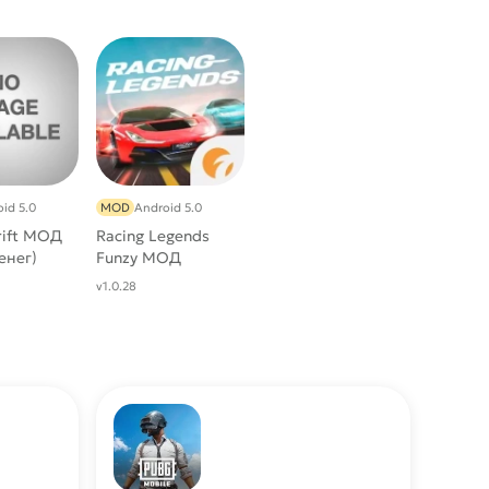
id 5.0
MOD
Android 5.0
rift МОД
Racing Legends
енег)
Funzy МОД
[Много денег]
v1.0.28