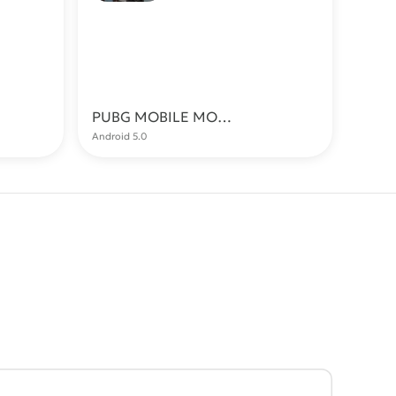
PUBG MOBILE МОД (ESP, Aimbot, Без бана)
качать
Скачать
Android 5.0