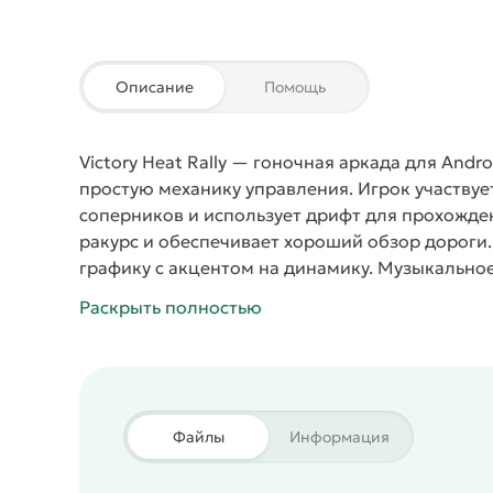
Описание
Помощь
Victory Heat Rally
— гоночная аркада для Androi
простую механику управления. Игрок участвует
соперников и использует дрифт для прохожде
ракурс и обеспечивает хороший обзор дороги
графику с акцентом на динамику. Музыкально
приставок Sega и поддерживает быстрый тем
Раскрыть полностью
с диалогами между персонажами, что добавляе
доступны три гонщика с разными характерист
победы в отдельных режимах. В список входят
полноценные чемпионаты. Каждая трасса предл
точность управления. Локации меняют визуал
Файлы
Информация
маршруты, городские дороги, территорию замк
улучшения характеристик автомобиля. Пользо