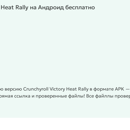
ы и колёса, а также изменить цвет кузова. Настройка
y Heat Rally на Андроид бесплатно
е и помогает адаптироваться к разным типам
ми.
ателей.
/
/
/
/
/
ельные
3D
MOD
Игры Crunchyroll
Дрифт
версию Crunchyroll Victory Heat Rally в формате APK —
прямая ссылка и проверенные файлы! Все файллы прове