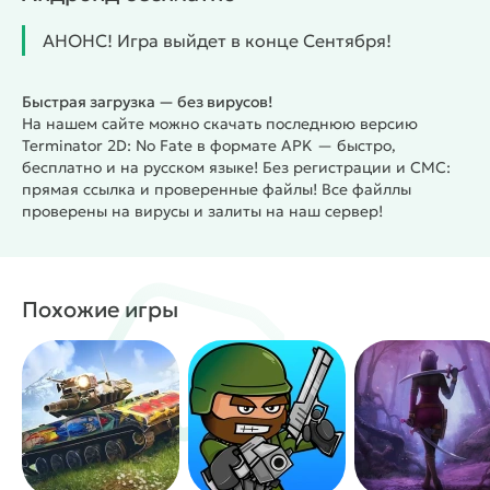
машин, ведь это было предсказано гостями из
АНОНС! Игра выйдет в конце Сентября!
недалёкого будущего. Геймплей включает разные
сюжетные развязки, от принимаемых решений
зависит финальная концовка. Будет это победа
Быстрая загрузка — без вирусов!
На нашем сайте можно скачать последнюю версию
или людей или выиграют машины?
Скачай и
Terminator 2D: No Fate в формате APK — быстро,
вперёд: "Исследуйте иконические сценки и
бесплатно и на русском языке! Без регистрации и СМС:
пробивайте свой троп, управляя Сарой, Джоном и
прямая ссылка и проверенные файлы! Все файллы
T-800. Переплетение легендарных моментов из
проверены на вирусы и залиты на наш сервер!
"Т2: Судный день" с неизведанными сюжетами из
мира Terminator", - так вот как заявляют
создатели. Настоящий праздник для фанатов!
#
Похожие игры
Жанр:
/
/
Экшены
Аркады
Однопользовательские
/
/
Пиксельные
Анонсы