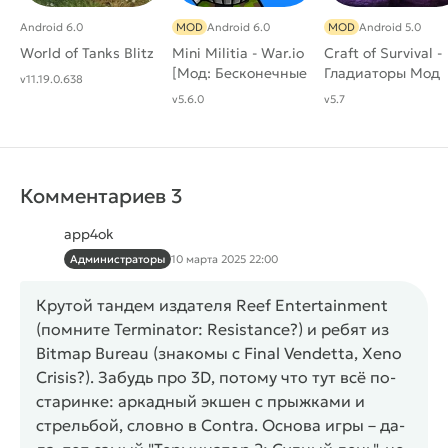
Android 6.0
MOD
Android 6.0
MOD
Android 5.0
World of Tanks Blitz
Mini Militia - War.io
Craft of Survival -
[Мод: Бесконечные
Гладиаторы Мод
v11.19.0.638
гранаты]
(Один удар)
v5.6.0
v5.7
Комментариев 3
app4ok
Администраторы
10 марта 2025 22:00
Крутой тандем издателя Reef Entertainment
(помните Terminator: Resistance?) и ребят из
Bitmap Bureau (знакомы с Final Vendetta, Xeno
Crisis?). Забудь про 3D, потому что тут всё по-
старинке: аркадный экшен с прыжками и
стрельбой, словно в Contra. Основа игры – да-