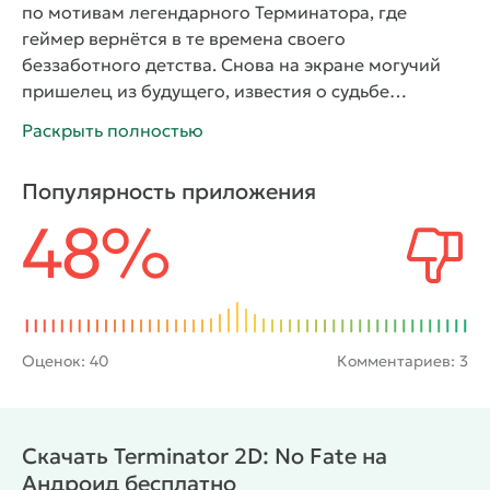
по мотивам легендарного Терминатора, где
геймер вернётся в те времена своего
беззаботного детства. Снова на экране могучий
пришелец из будущего, известия о судьбе
главного героя – тут пока мальчика. И появление
Раскрыть полностью
не менее опасных врагов также из будущего,
желающих предотвратить появление спасителя.
Популярность приложения
«Терминатор 2: Судный день» и «Терминатор 4: Да
48%
придёт спаситель» дают возможность участвовать
в событиях самому. Принимать собственные
решения, управляя главными героями – Сарой
Коннор и её сыном, сделать всё ради
предотвращения масштабного апокалипсиса,
предсказанного Терминатором. Ведь и враг
Оценок:
40
Комментариев: 3
знакомый – жидкий «Т-1000» и «Т-800»,
хладнокровные убийцы, способные просочиться в
любое отверстие.
Джон Коннор сначала мальчик,
Скачать Terminator 2D: No Fate на
а потом – взрослый мужчина, лидер
Андроид бесплатно
Сопротивления, способный дать отпор армии