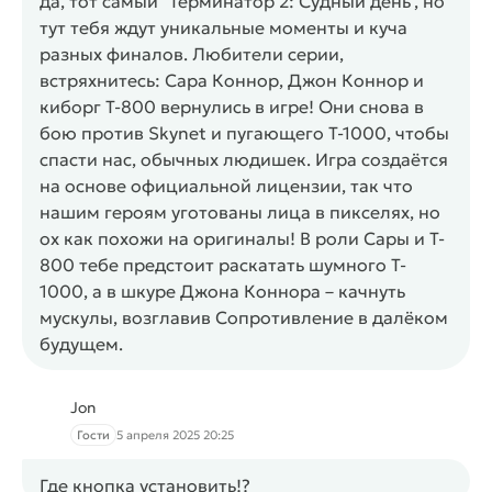
да, тот самый "Терминатор 2: Судный день", но
тут тебя ждут уникальные моменты и куча
разных финалов. Любители серии,
встряхнитесь: Сара Коннор, Джон Коннор и
киборг T-800 вернулись в игре! Они снова в
бою против Skynet и пугающего T-1000, чтобы
спасти нас, обычных людишек. Игра создаётся
на основе официальной лицензии, так что
нашим героям уготованы лица в пикселях, но
ох как похожи на оригиналы! В роли Сары и T-
800 тебе предстоит раскатать шумного T-
1000, а в шкуре Джона Коннора – качнуть
мускулы, возглавив Сопротивление в далёком
будущем.
Jon
Гости
5 апреля 2025 20:25
Где кнопка установить!?