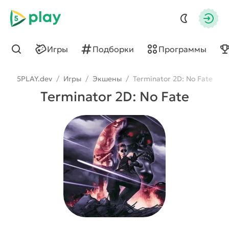
5play
Авто
Игры
Подборки
Программы
Найти
5PLAY.dev
/
Игры
/
Экшены
/
Terminator 2D: No Fate
Terminator 2D: No Fate