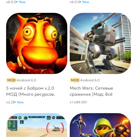
бессмертие, 170+ читов]
v6.0.0
New
v6.0.0
New
MOD
Android 6.0
MOD
Android 6.0
5 ночей с Бобром v.2.0
Mech Wars: Сетевые
МОД (Много ресурсов,
сражения [Мод: Всё
бессмертие)
открыто]
v2.23
New
v1.489.001