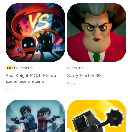
MOD
Android 5.0
Android 5.0
Soul Knight МОД (Много
Scary Teacher 3D
денег, все открыто,
v10.2
бесплатные покупки)
v8.5.0