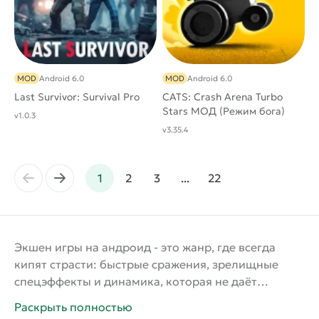
MOD
Android 6.0
MOD
Android 6.0
Last Survivor: Survival Pro
CATS: Crash Arena Turbo
Stars МОД (Режим бога)
v1.0.3
v3.35.4
←
→
1
2
3
...
22
Экшен игры на андроид - это жанр, где всегда
кипят страсти: быстрые сражения, зрелищные
спецэффекты и динамика, которая не даёт
передохнуть ни на секунду. Здесь важно
Раскрыть полностью
реагировать мгновенно, действовать решительно