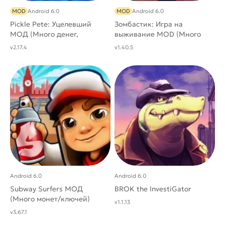
MOD
Android 6.0
MOD
Android 6.0
Pickle Pete: Уцелевший
Зомбастик: Игра на
МОД (Много денег,
выживание MOD (Много
бессмертие)
кристаллов и энергии)
v2.17.4
v1.40.5
Android 6.0
Android 6.0
Subway Surfers МОД
BROK the InvestiGator
(Много монет/ключей)
v1.1.13
v3.67.1