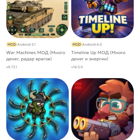
MOD
Android 5.1
MOD
Android 6.0
War Machines МОД (Много
Timeline Up МОД (Много
денег, радар врагов)
денег и энергии)
v8.72.1
v16.5.0