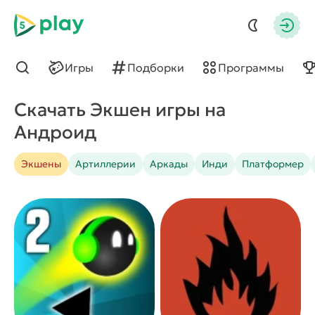
5play
Авто
Игры
Подборки
Программы
Найти
Скачать Экшен игры на
Андроид
Экшены
Артиллерии
Аркады
Инди
Платформер