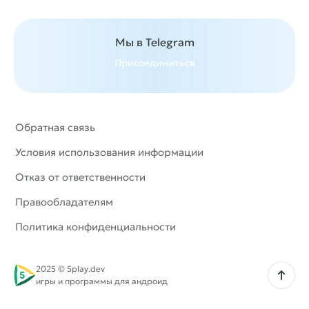
и держать нервы под контролем. Каждая битва и
каждое испытание становятся проверкой на
Мы в Telegram
ловкость и смелость, а победа приносит мощный
заряд эмоций.
Присоединиться
Обратная связь
Условия использования информации
Отказ от ответственности
Правообладателям
Политика конфиденциальности
2025 © 5play.dev
Наверх
игры и программы для андроид