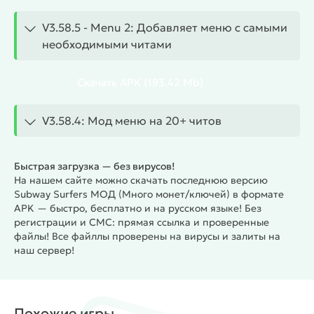
визуальный стиль с яркими цветами и
запоминающимися персонажами.
V3.58.5 - Menu 2: Добавляет меню с самыми
Простой геймплей, управление одним пальцем, но
необходимыми читами
при этом напряжение на поздних стадиях.
Сотни предметов для покупки и водность открыть
Скачать
APK
(193.42 Mb)
многие за выполнения заданий.
Приятная и узнаваемая фирменная музыка.
Информация о Моде:
В этой
V3.58.4: Мод меню на 20+ читов
модифицированной версии игры у вас будет
неограниченное количество монет и ключей, что
Быстрая загрузка — без вирусов!
позволит вам купить все предметы и улучшения,
На нашем сайте можно скачать последнюю версию
которые вы хотите. Улучшайте своего серфера,
Subway Surfers МОД (Много монет/ключей) в формате
покупайте новые доски и аксессуары, чтобы стать
APK — быстро, бесплатно и на русском языке! Без
еще быстрее и проворнее.
регистрации и СМС: прямая ссылка и проверенные
Режим Бога
файлы! Все файллы проверены на вирусы и залиты на
наш сервер!
Скорость
Multiple Jump
Очки
Отключить гравитацию
Похожие игры