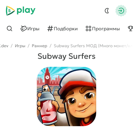
5play
Авто
Игры
Подборки
Программы
Найти
.dev
/
Игры
/
Раннер
/
Subway Surfers МОД (Много монет/к
Subway Surfers