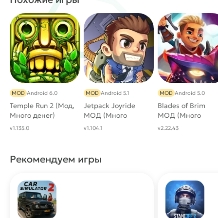
No Clip
Instant Change Line
Auto Reviver
Удвоить монеты
Монеты не подбираются
Камера следует за Вами
Остановить Камеру
#
Жанр:
/
/
/
Раннер
Аркады
Детские
MOD
Android 6.0
MOD
Android 5.1
MOD
Android 5.0
/
/
/
Однопользовательские
Экшены
Платформер
Temple Run 2 (Мод,
Jetpack Joyride
Blades of Brim
/
/
Много денег)
Моды PvZ
Офлайн
МОД (Много
3D
МОД (Много
денег)
денег)
v1.135.0
v1.104.1
v2.22.43
Рекомендуем игры