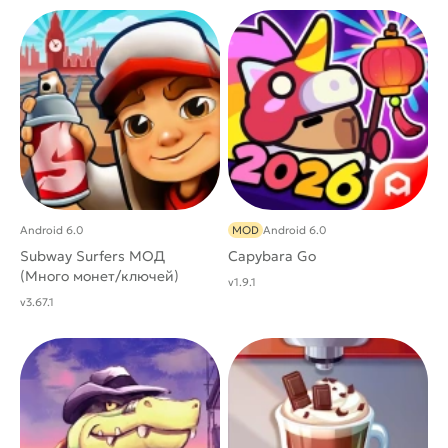
Android 6.0
MOD
Android 6.0
Subway Surfers МОД
Capybara Go
(Много монет/ключей)
v1.9.1
v3.67.1