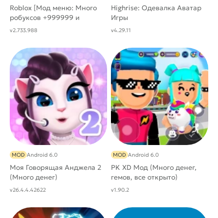
Roblox [Мод меню: Много
Highrise: Одевалка Аватар
робуксов +999999 и
Игры
Читов]
v2.733.988
v4.29.11
MOD
Android 6.0
MOD
Android 6.0
Моя Говорящая Анджела 2
PK XD Мод (Много денег,
(Много денег)
гемов, все открыто)
v26.4.4.42622
v1.90.2