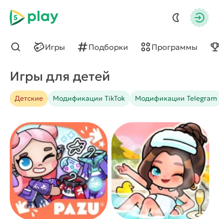
5play
Авто
Игры
Подборки
Программы
Найти
Игры для детей
Детские
Модификации TikTok
Модификации Telegram