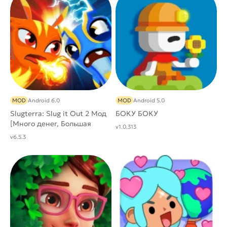
MOD
Android 6.0
MOD
Android 5.0
Slugterra: Slug it Out 2 Мод
БОКУ БОКУ
[Mного денег, Большая
v1.0.313
награда]
v6.5.3