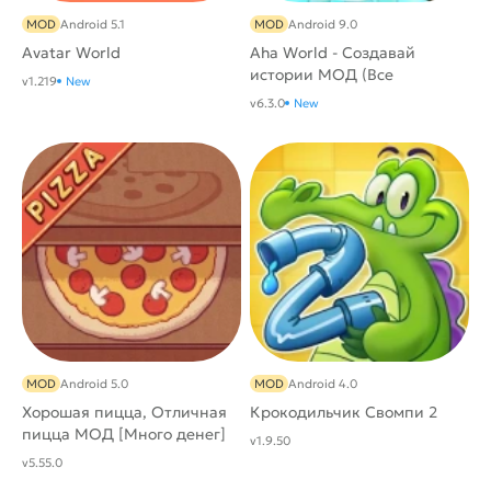
MOD
Android 5.1
MOD
Android 9.0
Avatar World
Aha World - Создавай
истории МОД (Все
v1.219
New
открыто)
v6.3.0
New
MOD
Android 5.0
MOD
Android 4.0
Хорошая пицца, Отличная
Крокодильчик Свомпи 2
пицца МОД [Много денег]
v1.9.50
v5.55.0