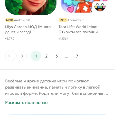
MOD
Android 5.0
MOD
Android 5.0
Lilys Garden МОД (Mного
Toca Life: World [Мод:
денег и звёзд)
Открыты все локации,
мебель и дома]
v3.77.0
v1.136.1
←
→
1
2
3
...
7
Весёлые и яркие детские игры помогают
развивать внимание, память и логику в лёгкой
игровой форме. Родители могут быть спокойны —
каждая игра проверена и безопасна, без лишнего
Раскрыть полностью
контента. Здесь есть раскраски, головоломки,
обучающие задания и мини-игры для малышей.