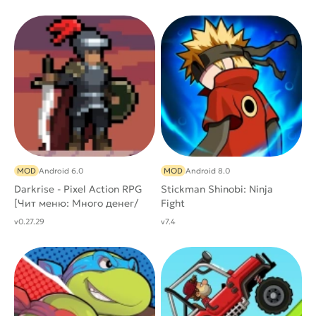
MOD
Android 6.0
MOD
Android 8.0
Darkrise - Pixel Action RPG
Stickman Shinobi: Ninja
[Чит меню: Много денег/
Fight
маны, Слабые враги]
v0.27.29
v7.4