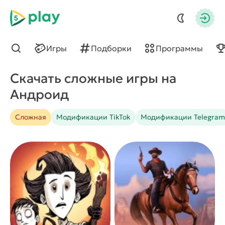
5play
Авто
Игры
Подборки
Программы
Найти
Скачать сложные игры на
Андроид
Сложная
Модификации TikTok
Модификации Telegram