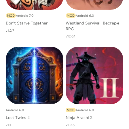
MOD
Android 7.0
MOD
Android 6.0
Don't Starve Together
Westland Survival: Вестерн
RPG
v1.2.7
v12.0.1
Android 6.0
MOD
Android 6.0
Lost Twins 2
Ninja Arashi 2
v1.1
v1.9.6