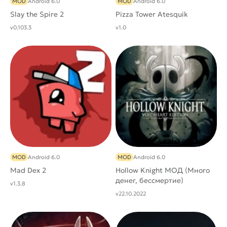
MOD
Android 6.0
MOD
Android 6.0
Slay the Spire 2
Pizza Tower Atesquik
v0.103.3
v1.0
MOD
Android 6.0
MOD
Android 6.0
Mad Dex 2
Hollow Knight МОД (Много
денег, бессмертие)
v1.3.8
v22.10.2022