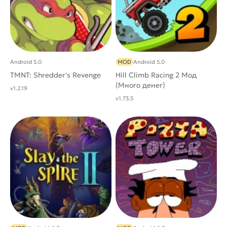
Android 5.0
MOD
Android 5.0
TMNT: Shredder's Revenge
Hill Climb Racing 2 Мод
(Много денег)
v1.2.19
v1.73.5