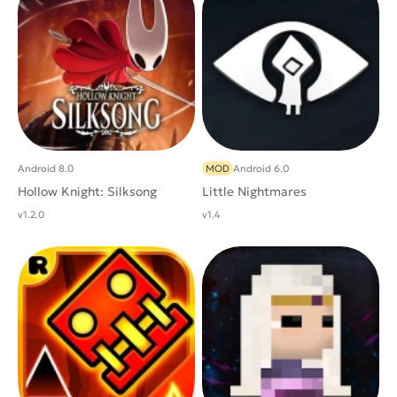
Android 8.0
MOD
Android 6.0
Hollow Knight: Silksong
Little Nightmares
v1.2.0
v1.4