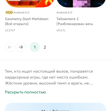
MOD
Android 6.0
Android 6.0
Geometry Dash Meltdown
Tallowmere 2
[Всё открыто]
[Разблокирован весь
контент]
v2.2.147
v0.4.1c
←
→
1
2
Тем, кто ищет настоящий вызов, понравятся
хардкорные игры, где нет места ошибкам.
Жёсткие уровни, высокий темп и враги, не
прощающие промахов, делают каждую победу
Раскрыть полностью
особенно ценной. Скачайте сложные игры на
андроид бесплатно и испытайте себя: хватит ли у
вас нервов, чтобы пройти все испытания и