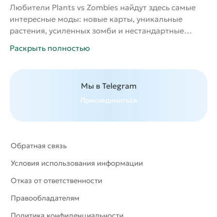
Любители Plants vs Zombies найдут здесь самые
интересные моды: новые карты, уникальные
растения, усиленных зомби и нестандартные
режимы. Каждый мод добавляет свежий опыт и
Раскрыть полностью
повышает азарт в знакомой игре. Можно скачать
моды PvZ на андроид бесплатно и попробовать
себя в новых сценариях, где тактика и стратегия
Мы в Telegram
становятся ещё более увлекательными.
Присоединиться
Обратная связь
Условия использования информации
Отказ от ответственности
Правообладателям
Политика конфиденциальности