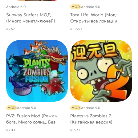
Android 6.0
MOD
Android 5.0
Subway Surfers МОД
Toca Life: World [Мод:
(Много монет/ключей)
Открыты все локации,
мебель и дома]
v3.67.1
v1.136.1
MOD
Android 5.0
MOD
Android 5.0
PVZ: Fusion Mod (Режим
Plants vs Zombies 2
бога, Много солнц, Без
(Китайская версия)
перезарядки)
v3.8.1
v13.3.1