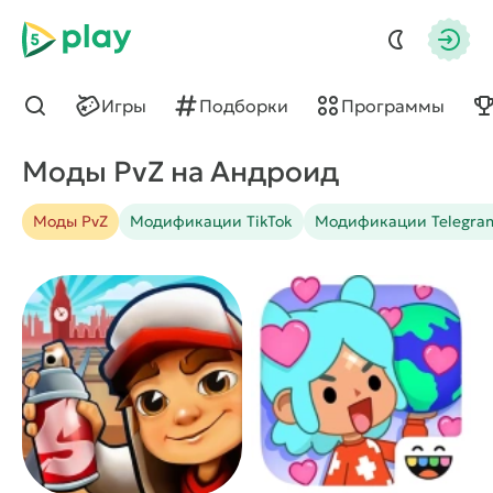
5play
Авто
Игры
Подборки
Программы
Найти
Моды PvZ на Андроид
Моды PvZ
Модификации TikTok
Модификации Telegra