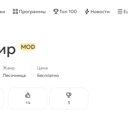
ки
Программы
Топ 100
Новости
Е
Мир
MOD
Жанр
Цена
Песочница
Бесплатно
Нравится
Не нравится
+
4
3