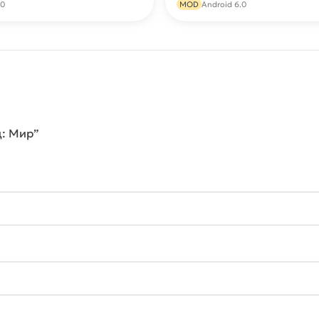
.0
MOD
Android 6.0
д: Мир”