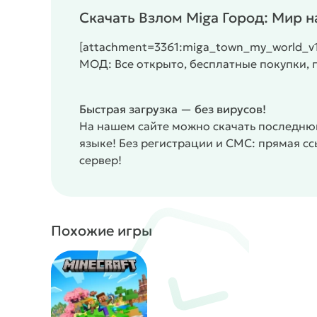
Более десяти миллиардов комбинаций внешно
Скачать Взлом Miga Город: Мир 
Свободное исследование города без целей и 
Ежемесячные обновления с новыми локациям
[attachment=3361:miga_town_my_world_v
Бытовые сценарии: квартира, столовая, магази
МОД: Все открыто, бесплатные покупки,
Отсутствие рейтингов, очков и ограничений п
Отсутствие посторонней рекламы в приложен
Быстрая загрузка — без вирусов!
Творчество без ограничений
Miga Город: Мир 
На нашем сайте можно скачать последнюю
для своих игр. Здесь нет задания «сделай так
языке! Без регистрации и СМС: прямая с
решает, идти в магазин или остаться дома, гот
сервер!
Разработчики специально убрали систему балл
соревнование. Это позволяет ребёнку эксперим
приложении также нет посторонней рекламы, к
получается пространство, где ребёнок сам реж
Похожие игры
/
/
Аркады
Однопользовательские
Казуальные