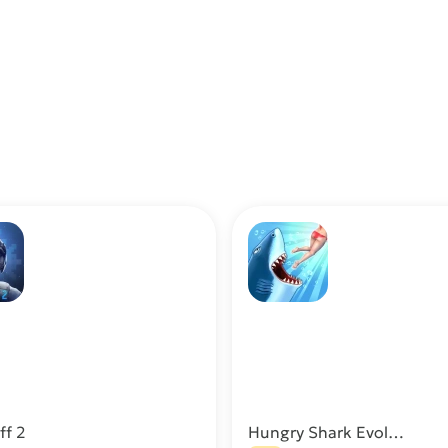
ff 2
Hungry Shark Evolution МОД (Много денег)
Скачать
С