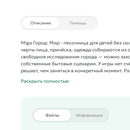
Описание
Помощь
Miga Город: Мир - песочница для детей без сю
черты лица, причёска, одежда собираются из
свободное исследование города — можно захо
собственные бытовые сценарии. У игры нет сч
решает, чем заняться в конкретный момент. 
обновления примерно раз в месяц, поэтому г
Раскрыть полностью
здесь нет: нельзя проиграть или сделать что-т
сценарии, знакомые каждому ребёнку по обыч
любое время, пригласить друзей на ужин или 
столовая, где скрытый повар готовит еду из 
товары на любой случай — от еды до мелочей
Файлы
Информация
для уборки пространства и хранения вещей. К
история, которую ребёнок придумывает сам, б