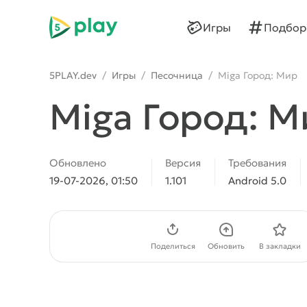
5play
Игры
Подбор
5PLAY.dev
/
Игры
/
Песочница
/
Miga Город: Мир
Miga Город: 
Обновлено
Версия
Требования
19-07-2026, 01:50
1.101
Android 5.0
Скачать APK
Поделиться
Обновить
В закладки