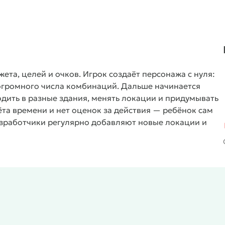
жета, целей и очков. Игрок создаёт персонажа с нуля:
 огромного числа комбинаций. Дальше начинается
дить в разные здания, менять локации и придумывать
ёта времени и нет оценок за действия — ребёнок сам
Разработчики регулярно добавляют новые локации и
ород со временем растёт. Правил в привычном смысле
о неправильно.
Внутри города собраны бытовые
ной жизни. В квартире можно вернуться домой в
устроить вечеринку. На первом этаже лофта находится
разных продуктов. Круглосуточный магазин продаёт
 для дома. Отдельная кладовая с инструментами нужна
аждая локация работает как отдельная маленькая
ез подсказок игры.
Особенности