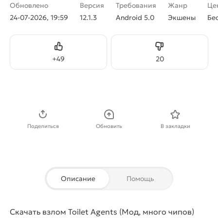
Обновлено
Версия
Требования
Жанр
Це
24-07-2026, 19:59
12.1.3
Android 5.0
Экшены
Бе
Нравится
Не нравится
+
49
20
Скачать APK
Поделиться
Обновить
В закладки
Описание
Помощь
Скачать взлом Toilet Agents (Мод, много чипов)