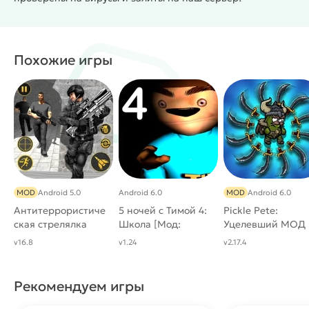
Динамичные карты
Сенсорное управление
Подходит для коротких сессий
#
Жанр:
/
/
Экшены
3D
Похожие игры
/
/
Однопользовательские
Казуальные
MOD
MOD
Android 5.0
Android 6.0
MOD
Android 6.0
Антитеррористиче
5 ночей с Тимой 4:
Pickle Pete:
ская стрелялка
Школа [Мод:
Уцелевший МОД
Много читов]
(Много денег,
v16.8
v1.24
v2.17.4
бессмертие)
Рекомендуем игры