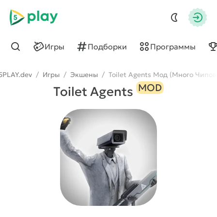
5play
Авто
Игры
Подборки
Программы
Найти
5PLAY.dev
/
Игры
/
Экшены
/
Toilet Agents Мод (Много Чипов
MOD
Toilet Agents