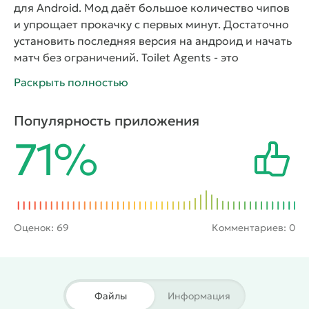
для Android. Мод даёт большое количество чипов
и упрощает прокачку с первых минут. Достаточно
установить последняя версия на андроид и начать
матч без ограничений.
Toilet Agents - это
динамичный экшен с элементами симулятора
Раскрыть полностью
противостояния, где технологичные агенты ведут
борьбу со скибиди-туалетами, предпочитающими
Популярность приложения
скрытность. Игра строится на командных матчах с
71%
возможностью выбора стороны. Пользователь
принимает роль агента с оборудованием для
поиска врагов или становится представителем
противоположной фракции с навыками
маскировки. Карты предлагают закрытые
пространства и открытые зоны для манёвра.
Оценок:
69
Комментариев: 0
Техника даёт одной стороне преимущество в
обнаружении. Скрытность позволяет другой
стороне устраивать неожиданные атаки.
Система
смены роли работает прямо во время матча после
Файлы
Информация
поражения. Игрок тестирует обе стороны и