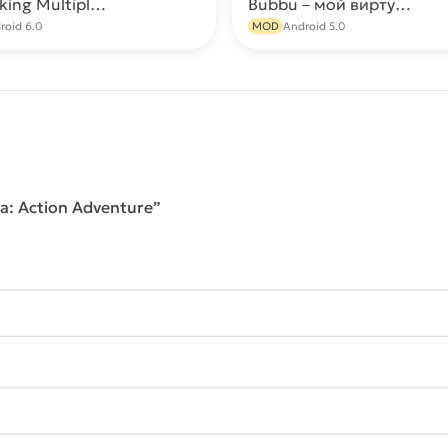
Car Parking Multiplayer МОД (Много денег, всё открыто)
Bubbu – мой виртуальный питомец МОД (Много денег)
Скачать
С
roid 6.0
MOD
Android 5.0
a: Action Adventure”