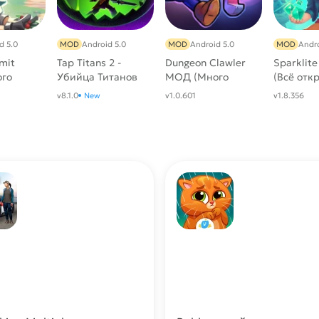
d 5.0
MOD
Android 5.0
MOD
Android 5.0
MOD
Andro
mit
Tap Titans 2 -
Dungeon Clawler
Sparklit
го
Убийца Титанов
МОД (Много
(Всё отк
МОД (Много
денег)
v8.1.0
New
v1.0.601
v1.8.356
денег)