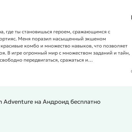
игра, где ты становишься героем, сражающимся с
ортияс. Меня поразил насыщенный экшеном
, красивые комбо и множество навыков, что позволяет
оя. В игре огромный мир с множеством заданий и тайн,
свободно передвигаться, сражаться и
 создает невероятно реалистичный и живой опыт.
#
/
/
/
/
льзовательские
Экшены
Офлайн
MOD
on Adventure на Андроид бесплатно