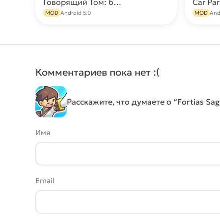
Говорящий Том: бег за золотом МОД (Много денег)
Скачать
MOD
Android 5.0
MOD
And
Комментариев пока нет :(
Расскажите, что думаете о “Fortias Sag
Имя
Email