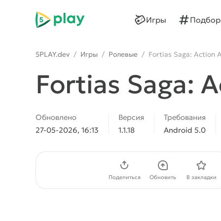
5play
Игры
Подбор
5PLAY.dev
/
Игры
/
Ролевые
/
Fortias Saga: Action
Fortias Saga: 
Обновлено
Версия
Требования
27-05-2026, 16:13
1.1.18
Android 5.0
Скачать APK
Поделиться
Обновить
В закладки