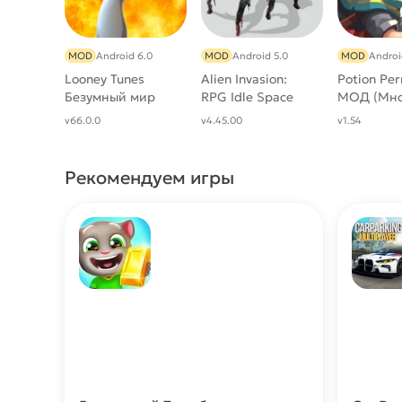
MOD
Android 6.0
MOD
Android 5.0
MOD
Androi
Looney Tunes
Alien Invasion:
Potion Per
Безумный мир
RPG Idle Space
МОД (Мно
Мод [Много
[Мод: Бесплатные
денег)
v66.0.0
v4.45.00
v1.54
Денег]
покупки]
Рекомендуем игры