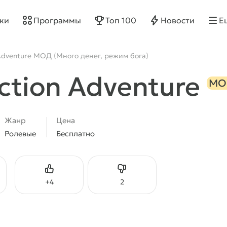
ки
Программы
Топ 100
Новости
Е
 Adventure МОД (Много денег, режим бога)
Action Adventure
MO
Жанр
Цена
Ролевые
Бесплатно
Нравится
Не нравится
+
4
2