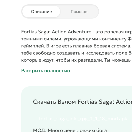
Описание
Помощь
Fortias Saga: Action Adventure - это ролевая 
темными силами, угрожающими континенту Ф
геймплей. В игре есть плавная боевая система
тебе свободно создавать и исследовать поле б
которые ждут, чтобы их разгадали. Ты можешь 
взаимодействовать с окружающей средой, что
Раскрыть полностью
Жанр:
/
/
/
Ролевые
Фэнтези
Аниме
Однопо
Приключения
Скачать Взлом Fortias Saga: Acti
fortias_saga_idle_rpg_1_1_18_mod.apk
МОД: Много денег, режим бога