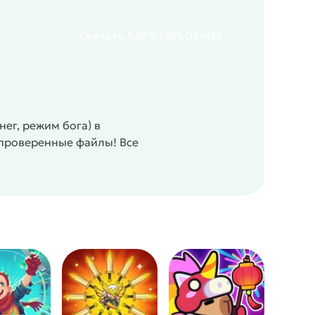
Скачать
XAPK
(591.01 Mb)
ег, режим бога) в
 проверенные файлы! Все