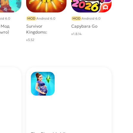
id 6.0
MOD
Android 6.0
MOD
Android 6.0
e Мод
Survivor
Capybara Go
рыто)
Kingdoms:
v1.8.14
Roguelike МОД
v3.52
(Режим бога, всё
открыто)