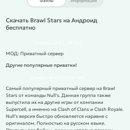
Файлы
Информация
доступен только один персонаж, правда, его
можно выбрать из нескольких классов. Каждый из
них обладает уникальными способностями,
Скачать Brawl Stars на Андроид
которые нужно прокачивать по ходу игры, а также
бесплатно
увеличивать его мощность. Карта, на которой
предстоит играть, богата кристаллами, и суть в
Скачать
APK
(1.09 Gb)
том, что победит та команда, которая соберёт
больше всех этих камней. Но это очень непростой
МОД: Приватный сервер
процесс, ведь для того, чтобы начать сбор
Другие популярные приватки!
кристаллов, надо победить команду противника.
Brawl Stars можно считать аналогом королевской
Скачать
APK
(1023.14 Mb)
битвы, а также пригодятся навыки игры в футбол в
Самый популярный приватный сервер на Brawl
одном из режимов.
#
Жанр:
/
Экшены
Приватки
Stars от команды Null’s. Данная группа также
/
/
/
Приватки Brawl Stars
Шутеры
выпустила их на другие игры от компании
/
/
Тактические шутеры
Тактика
Supercell, а именно на Clash of Clans и Clash Royale.
/
Многопользовательские
Соревновательные
Null’s версия быстро обновляется наравне с
оригиналом. Полностью на русском языке.