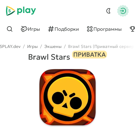
5play
Авто
Игры
Подборки
Программы
Найти
5PLAY.dev
/
Игры
/
Экшены
/
Brawl Stars (Приватный сервер
ПРИВАТКА
Brawl Stars