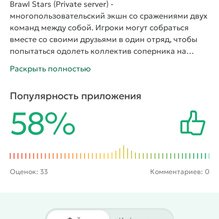
Brawl Stars (Private server)
-
многопользовательский экшн со сражениями двух
команд между собой. Игроки могут собраться
вместе со своими друзьями в один отряд, чтобы
попытаться одолеть коллектив соперника на
специальной арене и собрать все имеющиеся на
Раскрыть полностью
локации кристаллы. Чтобы достичь этой цели,
нужно разработать тактику и придерживаться ее.
Популярность приложения
Для этого следует подобрать героев с
58%
определенными способностями и
характеристиками. Все персонажи подвергаются
апгрейда, поэтому можно будет улучшать свою
команду и делать ее непобедимой.
Обновили до
версии v68.279, добавлены новые режимы, скины,
карты и новые бойцы: Зигги и Мина
Суть игры
Оценок:
33
Комментариев: 0
заключается в захватывающих мультиплеерных
сражениях, которые заключаются в командных
боях. Интерес игры в том, что участники
собираются в игре со всего мира. К выбору