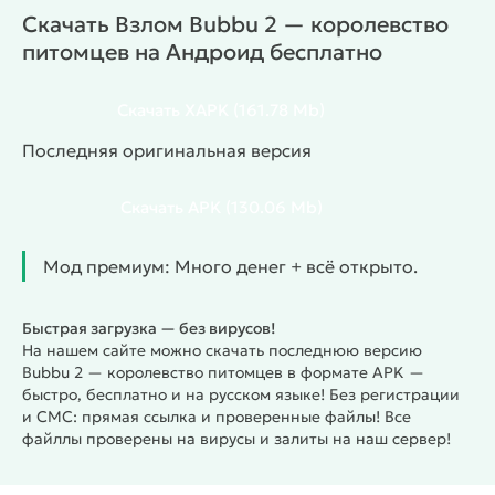
включает зоны с заданиями, где можно
Скачать Взлом Bubbu 2 — королевство
зарабатывать ресурсы и улучшать питомцев.
питомцев на Андроид бесплатно
Мини-игры помогают развивать каждого
персонажа и создавать сбалансированную
коллекцию. Внутренняя экономика построена на
Скачать
XAPK
(161.78 Mb)
ресурсах, которые тратятся на улучшения, лечение
Последняя оригинальная версия
и покупку предметов. Каждый питомец имеет
собственные потребности, поэтому внимание к
Скачать
APK
(130.06 Mb)
расписанию помогает быстрее продвигаться по
уровням и выполнять миссии.
Особенности
Уход за Bubbu и десятками новых питомцев.
Мод премиум: Много денег + всё открыто.
Дом с улучшениями и предметами для
повседневных задач.
Быстрая загрузка — без вирусов!
Яйца-сюрпризы с уникальными персонажами.
На нашем сайте можно скачать последнюю версию
Карта с зонами, заданиями и ресурсами.
Bubbu 2 — королевство питомцев в формате APK —
быстро, бесплатно и на русском языке! Без регистрации
Разнообразные мини-игры.
и СМС: прямая ссылка и проверенные файлы! Все
Постоянное развитие питомцев.
файллы проверены на вирусы и залиты на наш сервер!
Советы
Проверяй состояние питомца несколько раз в