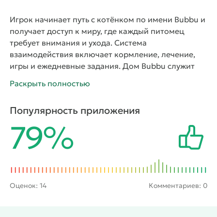
Игрок начинает путь с котёнком по имени Bubbu и
получает доступ к миру, где каждый питомец
требует внимания и ухода. Система
взаимодействия включает кормление, лечение,
игры и ежедневные задания. Дом Bubbu служит
центром, в котором можно обустраивать комнаты,
Раскрыть полностью
открывать новые предметы и улучшать условия
для питомца. Игровой процесс развивается
Популярность приложения
постепенно: котёнок растёт, получает новые
79%
навыки, участвует в мини-играх и знакомится с
другими животными. Каждый новый день
приносит дополнительные задачи и награды, что
делает развитие питомцев основной частью
игрового цикла.
Вторая часть расширяет
возможности коллекции. Игрок открывает яйца-
Оценок:
14
Комментариев: 0
сюрпризы, получает новых друзей Bubbu и
формирует собственное королевство. Карта мира