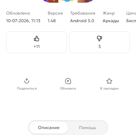
Обновлено
Версия
Требования
Жанр
Цен
10-07-2026, 11:13
1.48
Android 5.0
Аркады
Бес
Нравится
Не нравится
+
11
3
Скачать APK
Поделиться
Обновить
В закладки
Описание
Помощь