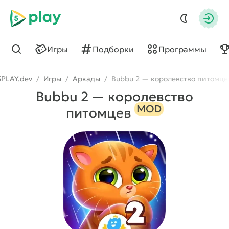
5play
Авто
Игры
Подборки
Программы
Найти
5PLAY.dev
/
Игры
/
Аркады
/
Bubbu 2 — королевство питомце
Bubbu 2 — королевство
MOD
питомцев