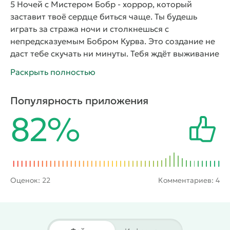
5 Ночей с Мистером Бобр
- хоррор, который
заставит твоё сердце биться чаще. Ты будешь
играть за стража ночи и столкнешься с
непредсказуемым Бобром Курва. Это создание не
даст тебе скучать ни минуты. Тебя ждёт выживание
на протяжении пяти ночей, при этом тебе
Раскрыть полностью
придётся использовать всё, что под руку попадёт,
чтобы защититься от внезапной опасности.
Популярность приложения
Погружение в мир, где царит страх и высокая
82%
напряжённость, заставит тебя переживать каждый
момент этого страшного сна.
В этой игре ты
оказываешься охранником, который должен
пробыть пять ночей в нестандартном месте,
охраняя его от хитрого Бобра Курва. С каждым
новым уровнем твоя задача становится всё
Оценок:
22
Комментариев: 4
сложнее, ведь Бобр становится умнее и
агрессивнее. Твоя задача - не спускать глаз с камер
и мгновенно реагировать на каждое движение
неприятеля, чтобы не дать ему проникнуть к тебе.