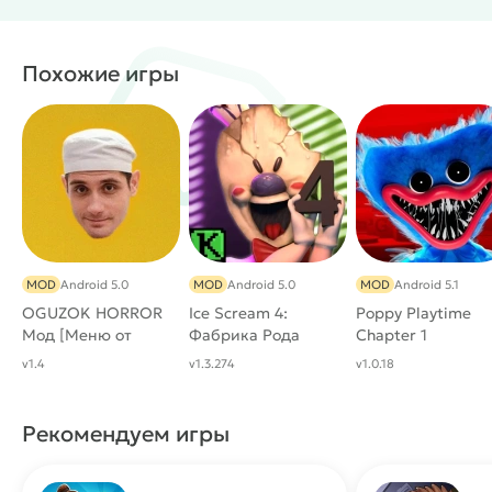
Отключение вируса на камерах
Подсветка всех персонажей (ВХ)
Spawn любых предметов и персонажей
Похожие игры
Отключить всю рекламу
#
Жанр:
/
/
Ужасы
Приключения
/
/
/
Однопользовательские
3D
Выживание
/
/
/
Инди
Экшены
От первого лица
MOD
MOD
Android 5.0
MOD
Android 5.0
MOD
Android 5.1
OGUZOK HORROR
Ice Scream 4:
Poppy Playtime
Мод [Меню от
Фабрика Рода
Chapter 1
Кибер Хакера]
МОД (Полная
v1.4
v1.3.274
v1.0.18
версия)
Рекомендуем игры