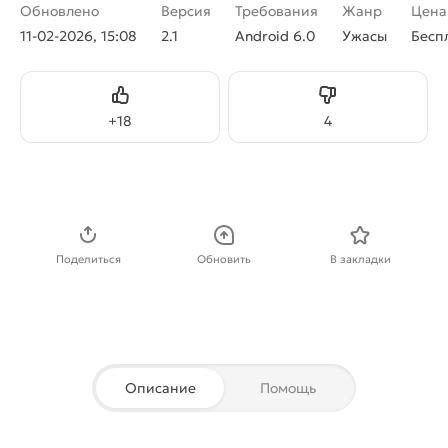
Обновлено
Версия
Требования
Жанр
Цена
11-02-2026, 15:08
2.1
Android 6.0
Ужасы
Бесп
Нравится
Не нравится
+
18
4
Скачать APK
Поделиться
Обновить
В закладки
Описание
Помощь