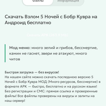
Файлы
Информация
Твои стратегические навыки и быстрота реакции -
вот что поможет тебе выжить в этой игре.
Этот
игровой проект поражает уникальной историей,
Скачать Взлом 5 Ночей с Бобр Кувра на
которая удерживает идеальное равновесие между
Андроид бесплатно
испугом и любопытством. Продуманная графика,
потрясающие звуки и особенный стиль
Скачать
APK
(263.9 Mb)
персонажей создают незабываемую атмосферу.
Удобное управление позволяет тебе быстро
Мод меню:
много зелий и грибов, бессмертие,
окунуться в игру, а растущая сложность держит
камин не гаснет, звери не атакуют, много
интерес на протяжении всего времени. Каждый
читов
новый вызов требует от игроков приспособления,
гарантируя разнообразие и волнующие моменты
на всём пути прохождения.
Функции чит меню:
Быстрая загрузка — без вирусов!
На нашем сайте можно скачать последнюю версию 5
Бесконечные ресурсы (зелья, дерево и трава)
Ночей с Бобр Кувра МОД (Много ресурсов, бессмертие) в
Режим бессмертия
формате APK — быстро, бесплатно и на русском языке!
Максимальная прочность дома (не нужно каждый
Без регистрации и СМС: прямая ссылка и проверенные
раз заколачивать вход и окна)
файлы! Все файллы проверены на вирусы и залиты на
Мгновенная варка зелья
наш сервер!