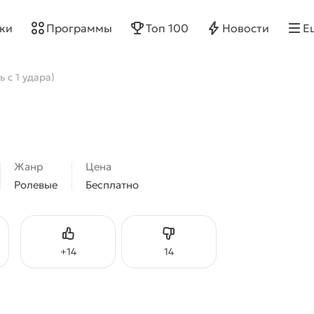
ки
Программы
Топ 100
Новости
Е
 с 1 удара)
Жанр
Цена
Ролевые
Бесплатно
Нравится
Не нравится
+
14
14