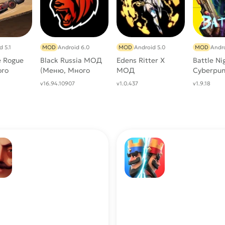
d 5.1
MOD
Android 6.0
MOD
Android 5.0
MOD
Andro
e Rogue
Black Russia МОД
Edens Ritter X
Battle Ni
го
(Меню, Много
МОД
Cyberpu
денег, патронов)
(Увеличенный
(Чит Уве
v16.94.10907
v1.0.437
v1.9.18
Урон)
скорость