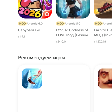
MOD
Android 6.0
MOD
Android 5.0
MOD
Androi
Capybara Go
LYSSA: Goddess of
Earn to Di
LOVE Мод (Режим
МОД (Мно
v1.9.1
бога, Много
денег)
v24.0.0
v1.27.248
денег)
Рекомендуем игры