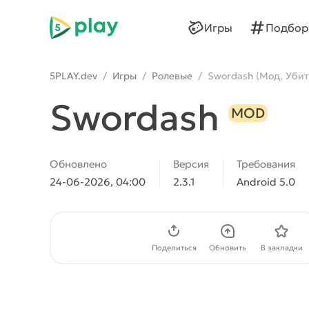
5play
Игры
Подбор
5PLAY.dev
/
Игры
/
Ролевые
/
Swordash (Мод, Убить
Swordash
MOD
Обновлено
Версия
Требования
24-06-2026, 04:00
2.3.1
Android 5.0
Скачать APK
Поделиться
Обновить
В закладки