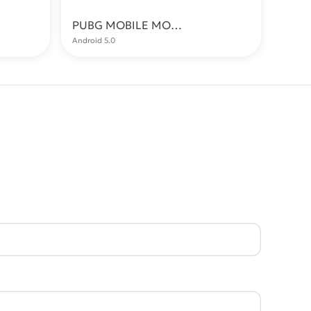
PUBG MOBILE МОД (ESP, Aimbot, Без бана)
качать
Скачать
Android 5.0