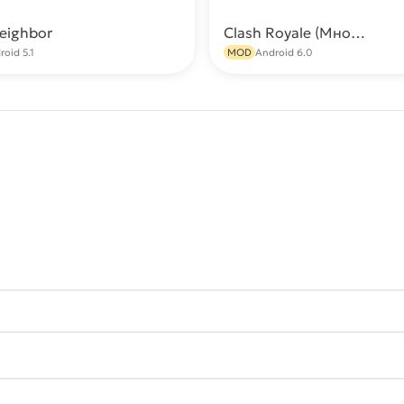
Neighbor
Clash Royale (Много ресурсов)
Скачать
С
roid 5.1
MOD
Android 6.0