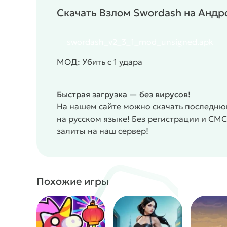
показывайте своё мастерство владения мечом
Скачать Взлом Swordash на Андр
Комбо и атаки: Осваивайте мощные комбо и а
противников.
swordash_v2_3_1_mod_unsigned.apk
Улучшения и прокачка: Улучшайте своих перс
тактики для победы.
МОД: Убить с 1 удара
Разнообразные уровни: Проходите множество у
Онлайн-соревнования: Соревнуйтесь с друзьям
боях.
Быстрая загрузка — без вирусов!
Детализированная графика: Наслаждайтесь в
На нашем сайте можно скачать последнюю
эффектами, которые делают каждую битву не
на русском языке! Без регистрации и СМ
Простое управление: Интуитивно понятное упр
залиты на наш сервер!
требует навыков для достижения мастерства.
#
Жанр:
/
/
Ролевые
Аниме
Однопользователь
Офлайн
Похожие игры