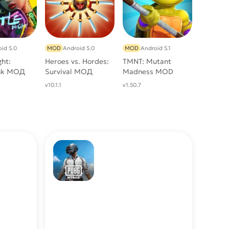
id 5.0
MOD
Android 5.0
MOD
Android 5.1
ght:
Heroes vs. Hordes:
TMNT: Mutant
nk МОД
Survival МОД
Madness MOD
личить
(Много денег)
(Бесконечный
v10.1.1
v1.50.7
)
скилл, все скины)