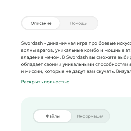
Описание
Помощь
Swordash
- динамичная игра про боевые искус
волны врагов, уникальные комбо и мощные ата
владения мечом. В Swordash вы сможете выби
обладает своими уникальными способностями 
и миссии, которые не дадут вам скучать.
Визуа
каждую битву незабываемой. Механика игры пр
Раскрыть полностью
мастерства. Swordash позволяет игрокам улуч
возможности и тактики для победы над врагам
пользователями по всему миру, проверяя свои
для тех, кто любит динамичные и увлекательн
Уникальные персонажи: Выбирайте из множест
Файлы
Информация
уникальными способностями и стилем боя.
Эпические сражения: Участвуйте в динамичны