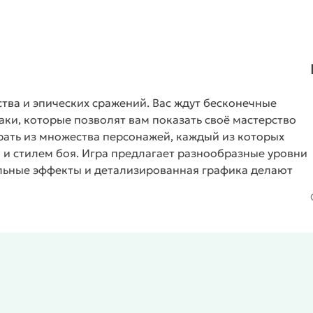
ства и эпических сражений. Вас ждут бесконечные
ки, которые позволят вам показать своё мастерство
рать из множества персонажей, каждый из которых
и стилем боя. Игра предлагает разнообразные уровни
льные эффекты и детализированная графика делают
оста в освоении, но требует навыков для достижения
шать своих персонажей и оружие, открывая новые
и. Игроки могут соревноваться с друзьями и другими
 силы в рейтинговых боях. Swordash — хороший выбор
ые игры.
Особенности игры Swordash
ва героев, каждый из которых обладает своими
х битвах с бесконечными волнами врагов и