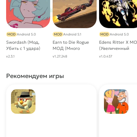
MOD
Android 5.0
MOD
Android 5.1
MOD
Android 5.0
Swordash (Мод,
Earn to Die Rogue
Edens Ritter X М
Убить с 1 удара)
МОД (Много
(Увеличенный
денег)
Урон)
v2.3.1
v1.27.248
v1.0.437
Рекомендуем игры