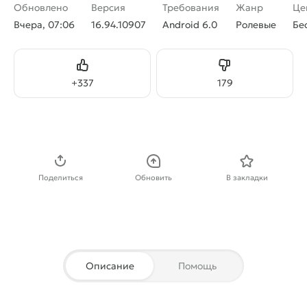
Обновлено
Версия
Требования
Жанр
Це
Вчера, 07:06
16.94.10907
Android 6.0
Ролевые
Бе
Нравится
Не нравится
+
337
179
Скачать APK
Поделиться
Обновить
В закладки
Описание
Помощь