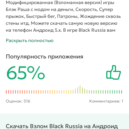
Модифицированная (Взломанная версия) игры
Блэк Раша с модом на деньги, Скорость, Супер
прыжок, Быстрый бег, Патроны, Жождение сквозь
стены итд. Можете скачать самую новую версию
на телефон Андроид 5.x. В игре Black Russia вам
предстоит окунуться в суровый мир российского
Раскрыть полностью
криминала, где вы сможете создать своего
уникального персонажа и пройти путь от простого
Популярность приложения
Бандита до Авторитета всего города.
65%
Прокачивайте свои навыки, участвуйте в
реалистичных гонках, разборках и перестрелках с
другими бандами, улучшайте своё оружие и
автомобили, стройте свою империю и станьте
самым влиятельным человеком в городе. Следите
за развитием своего героя, принимайте сложные
Оценок:
516
Комментариев: 1
решения и сделайте всё, чтобы стать лучшим в
этом преступном мире! С модом всё это вы
сможете сделать ещё быстрее и веселее!
Функции
Скачать Взлом Black Russia на Андроид
Моды: