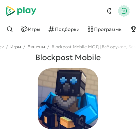
5play
Авто
Игры
Подборки
Программы
Найти
ev
/
Игры
/
Экшены
/
Blockpost Mobile МОД [Всё оружие, Без
Blockpost Mobile