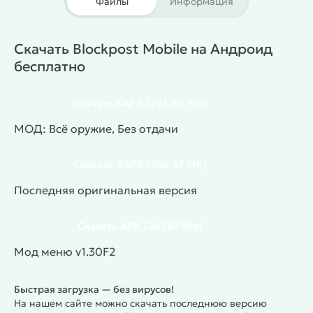
Файлы
Информация
графика надолго затягивала.
Особенности игры
Возможность открывать кейсы с различными
Скачать Blockpost Mobile на Андроид
вознаграждениями.
бесплатно
Большое количество доступных устройств.
Соревновательные режимы.
Скачать
XAPK
(293.62 Mb)
#
Жанр:
/
/
/
Экшены
Шутеры
Тактика
МОД: Всё оружие, Без отдачи
/
/
Тактические шутеры
Многопользовательские
/
/
Соревновательные
3D
Пиксельные
Скачать
XAPK
(284.37 Mb)
Последняя оригинальная версия
Скачать
APK
(267.87 Mb)
Мод меню v1.30F2
Быстрая загрузка — без вирусов!
На нашем сайте можно скачать последнюю версию