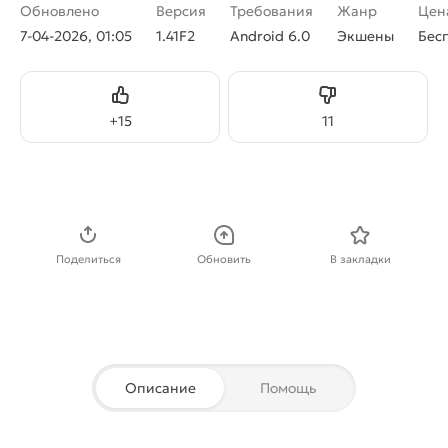
Обновлено
Версия
Требования
Жанр
Цен
7-04-2026, 01:05
1.41F2
Android 6.0
Экшены
Бес
Нравится
Не нравится
+
15
11
Скачать APK
Поделиться
Обновить
В закладки
Описание
Помощь