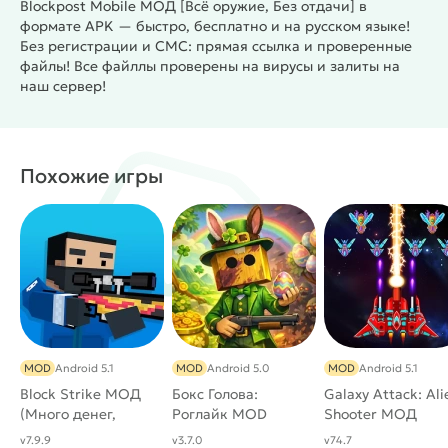
Blockpost Mobile МОД [Всё оружие, Без отдачи] в
формате APK — быстро, бесплатно и на русском языке!
Без регистрации и СМС: прямая ссылка и проверенные
файлы! Все файллы проверены на вирусы и залиты на
наш сервер!
Похожие игры
MOD
Android 5.1
MOD
Android 5.0
MOD
Android 5.1
Block Strike МОД
Бокс Голова:
Galaxy Attack: Ali
(Много денег,
Роглайк MOD
Shooter МОД
Бессмертие, Полет,
(Много денег)
(Много денег)
v7.9.9
v3.7.0
v74.7