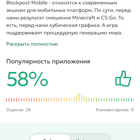
Blockpost Mobile
- относится к современным
экшнам для мобильных платформ. По сути, перед
нами результат смешения Minecraft и CS:Go. То
есть, перед нами кубическая графика. А игра
поддерживает процедурную генерацию мира.
Игроки выбирают своих персонажей, а потом
Раскрыть полностью
соревнуются друг с другом. Можно использовать
разные виды оружия, чтобы добиться своей цели.
Популярность приложения
Функции скинов
Имеется большое количество
58%
скинов, но для их прорисовки часто не хватает
пикселей. PvP матчи легко организовать с
миллионами пользователей по всему миру.
Каждому игроку дают определённое количество
бонусов, которые можно тратить в магазине.
Например, на различные предметы и инвентарь.
Оценок:
26
Комментариев: 0
Поддерживается несколько режимов, включая не
только обычные снайперские перестрелки, но и
командные соревнования, разминирование бомб.
Разработчики стараются сделать так, чтобы