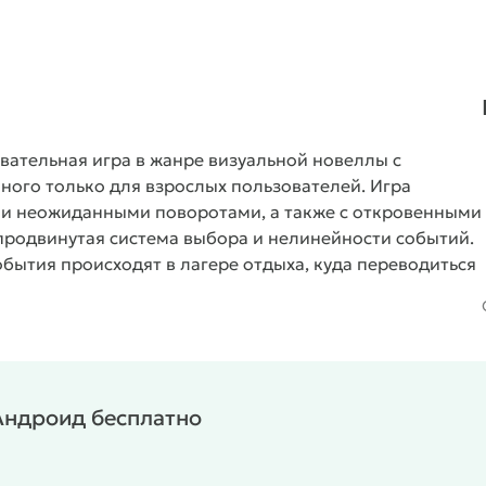
вательная игра в жанре визуальной новеллы с
ного только для взрослых пользователей. Игра
 и неожиданными поворотами, а также с откровенными
родвинутая система выбора и нелинейности событий.
бытия происходят в лагере отдыха, куда переводиться
ть вожатым, попутно работая с красотками, которых
жен собственный подход, и методы ухаживания,
рсонажами. Если все сделано правильно, то ожидается
ное во всех мелких подробностях. Стоит выделить,
лярных персонажах из комиксов и мультфильмов,
 Андроид бесплатно
Как уже сказано, в игре показан таинственный лагерь
о прекрасных, так и загадочных личностей. И
, напряженных моментов и жутких тайн. Игроку