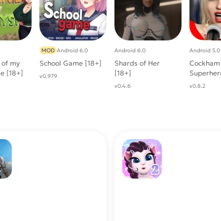
MOD
Android 6.0
Android 6.0
Android 5.0
s of my
School Game [18+]
Shards of Her
Cockham
e [18+]
[18+]
Superher
v0.979
v0.4.6
v0.8.2