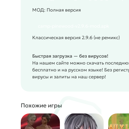
предстоит раскрывать клубок странных событий
МОД: Полная версия
общение с девушками все еще стоит во главе 
выбор, как другие происходят всегда одинаков
Увлекательна эротическая история о новом м
camp-pinewood-v2.9.6-mod.apk
красоток.
Классическая версия 2.9.6 (не ремикс)
Симулятор свидания и соблазнения. Общение 
Откровенные постельные сцены только для с
Необычная история этого места с элементами 
Быстрая загрузка — без вирусов!
#
Жанр:
/
/
Визуальные новеллы
Эротика
Для 
На нашем сайте можно скачать последню
бесплатно и на русском языке! Без реги
вирусы и залиты на наш сервер!
Похожие игры