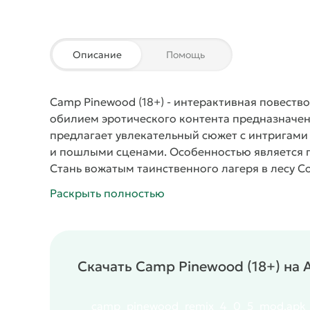
Описание
Помощь
Camp Pinewood (18+)
- интерактивная повество
обилием эротического контента предназначен
предлагает увлекательный сюжет с интригами
и пошлыми сценами. Особенностью является п
Стань вожатым таинственного лагеря в лесу
Со
протагонист. Он простой парень, и должен ста
Раскрыть полностью
можно и нужно соблазнять. К каждой девиц ну
которые надо понять из личного общения с пе
весьма пикантное вознаграждение, прорисован
что героини женского пола основаны на попу
Скачать Camp Pinewood (18+) на
поэтому легко узнаются.
Море тайн и загадок
отдыха посреди леса, в котором обитают мног
оказалось, это место таит множество секретов
camp_pinewood_remix_4_0_5_mod.apk