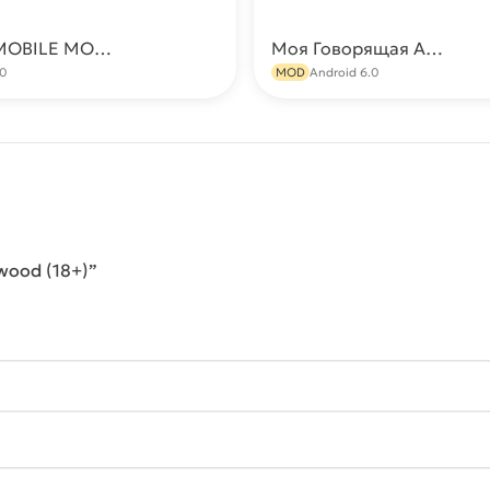
PUBG MOBILE МОД (ESP, Aimbot, Без бана)
Моя Говорящая Анджела 2 (Много денег)
Скачать
С
.0
MOD
Android 6.0
wood (18+)”