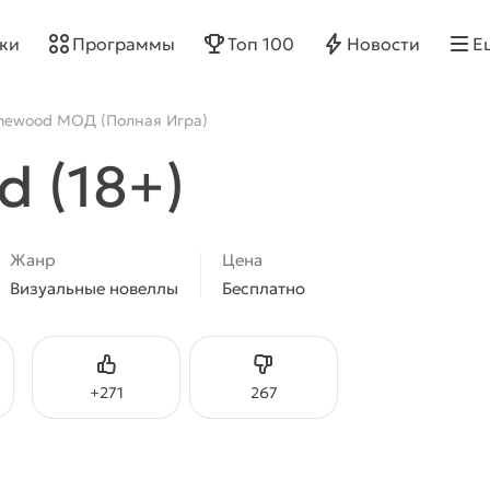
ки
Программы
Топ 100
Новости
Е
newood МОД (Полная Игра)
 (18+)
Жанр
Цена
Визуальные новеллы
Бесплатно
Нравится
Не нравится
+
271
267