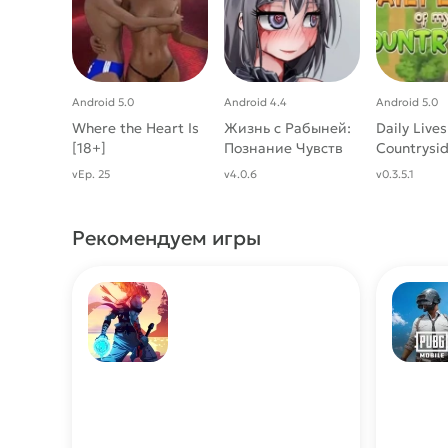
Android 5.0
Android 4.4
Android 5.0
Where the Heart Is
Жизнь с Рабыней:
Daily Live
[18+]
Познание Чувств
Countrysid
(Без цензуры)
vEp. 25
v4.0.6
v0.3.5.1
Рекомендуем игры