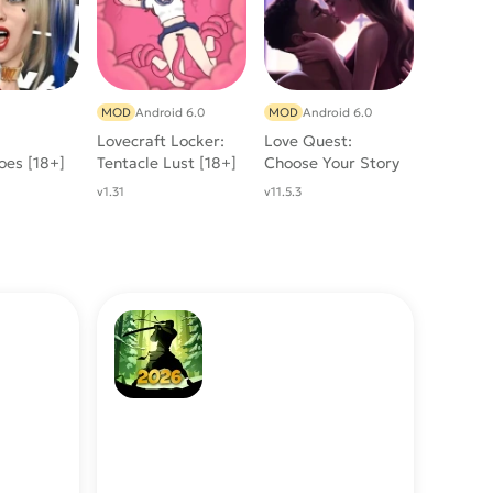
MOD
Android 6.0
MOD
Android 6.0
Lovecraft Locker:
Love Quest:
oes [18+]
Tentacle Lust [18+]
Choose Your Story
[Много
v1.31
v11.5.3
бриллиантов,
ключей]