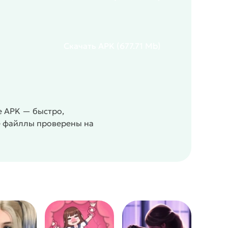
Скачать
APK
(677.71 Mb)
 APK — быстро,
се файллы проверены на