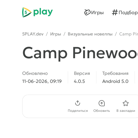
5play
Игры
Подбор
5PLAY.dev
/
Игры
/
Визуальные новеллы
/
Camp Pi
Camp Pinewood
Обновлено
Версия
Требования
11-06-2026, 09:19
4.0.5
Android 5.0
Скачать APK
Поделиться
Обновить
В закладки