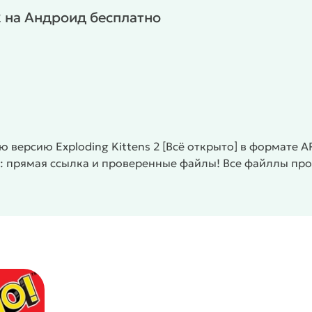
2 на Андроид бесплатно
игрой
версию Exploding Kittens 2 [Всё открыто] в формате A
/
/
/
Однопользовательские
Платные
MOD
С: прямая ссылка и проверенные файлы! Все файллы пр