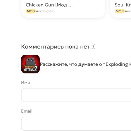
Chicken Gun [Мод Меню: Много денег, оружия, бессмертие, 170+ читов]
Скачать
MOD
Android 6.0
MOD
And
Комментариев пока нет :(
Расскажите, что думаете о “Exploding K
Имя
Email