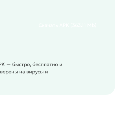
Скачать
APK
(363.11 Mb)
PK — быстро, бесплатно и
оверены на вирусы и