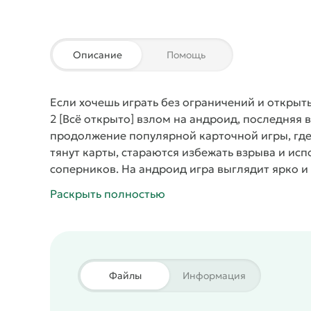
Описание
Помощь
Если хочешь играть без ограничений и открыть
2 [Всё открыто] взлом на андроид, последняя 
продолжение популярной карточной игры, где
тянут карты, стараются избежать взрыва и ис
соперников. На андроид игра выглядит ярко и
всех. Скачать последняя версия можно, чтобы
Раскрыть полностью
Геймплей и режимы
Каждая партия строится на
применяет её эффект и старается выжить доль
кастомизация аватара и коллекция уникальны
возможностей, но даже стандартный вариант 
Простые правила и быстрые партии
Файлы
Информация
Яркая графика и удобный интерфейс
Онлайн и офлайн режимы