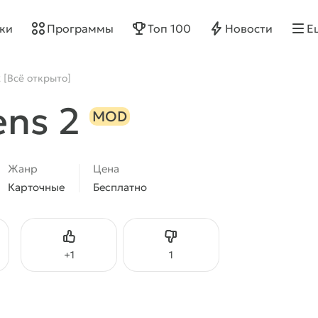
ки
Программы
Топ 100
Новости
Е
2 [Всё открыто]
ens 2
MOD
Жанр
Цена
Карточные
Бесплатно
Нравится
Не нравится
+
1
1