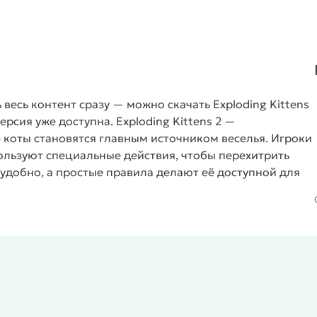
 весь контент сразу — можно скачать Exploding Kittens
версия уже доступна.
Exploding Kittens 2 —
 коты становятся главным источником веселья. Игроки
пользуют специальные действия, чтобы перехитрить
 удобно, а простые правила делают её доступной для
 играть с друзьями и наслаждаться быстрыми партиями.
 случайности и тактике. Игрок выбирает карту,
ше остальных. В игре есть разные режимы,
х карт. Взломанная версия открывает больше
дарит массу весёлых моментов.
Особенности