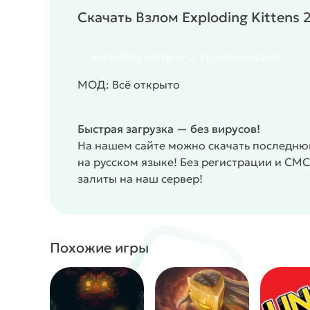
Кастомизация персонажей
Скачать Взлом Exploding Kittens 
Уникальные карты с разными эффектами
Советы новичкам
exploding-kittens-2-v1.0.0-mod.apk
Следи за количеством карт в колоде
Используй защитные карты в нужный момент
МОД: Всё открыто
Не трать сильные карты слишком рано
Запоминай действия соперников
Сохраняй баланс между риском и безопасной 
Быстрая загрузка — без вирусов!
Пробуй разные тактики в каждой партии
На нашем сайте можно скачать последнюю 
#
Жанр:
/
/
/
Карточные
Аркады
Казуальные
на русском языке! Без регистрации и СМ
залиты на наш сервер!
Офлайн
Похожие игры