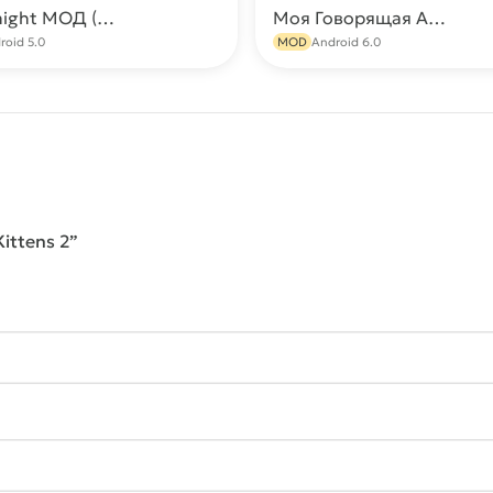
Soul Knight МОД (Много денег, все открыто, бесплатные покупки)
Моя Говорящая Анджела 2 (Много денег)
Скачать
С
roid 5.0
MOD
Android 6.0
ittens 2”