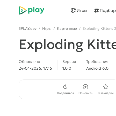
5play
Игры
Подбор
5PLAY.dev
/
Игры
/
Карточные
/
Exploding Kittens 
Exploding Kitt
Обновлено
Версия
Требования
24-04-2026, 17:16
1.0.0
Android 6.0
Скачать APK
Поделиться
Обновить
В закладки