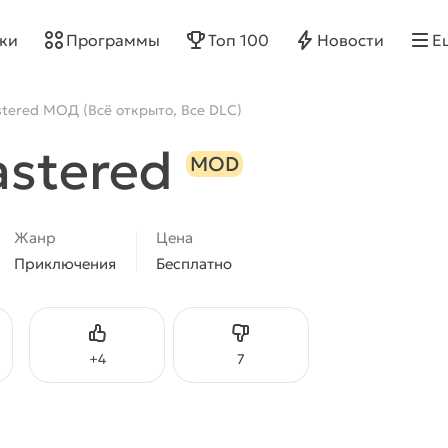
ки
Программы
Топ 100
Новости
Е
tered МОД (Всё открыто, Все DLC)
stered
MOD
Жанр
Цена
Приключения
Бесплатно
Нравится
Не нравится
+
4
7