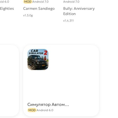
id 6.0
MOD
Android 7.0
Android 7.0
Eighties
Carmen Sandiego
Bully: Anniversary
Edition
v1.3.0g
v1.4.311
Симулятор Автомобиля 2 МОД [Много денег, Открыты все машины]
качать
Скачать
MOD
Android 6.0