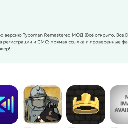
ываешь в нужные комбинации.
Враждебные существа
ду. Слово HATE превращается в HEAT, LIE становится
. Творческий подход помогает пройти сложные участки.
ений. Ты экспериментируешь со словами, пробуешь
нности игры:
ю версию Typoman Remastered МОД (Всё открыто, Все D
кв, чтобы менять окружение и решать задачи
Без регистрации и СМС: прямая ссылка и проверенные ф
 дизельпанк с детальной графикой и анимацией
рвер!
ет креативного подхода и знания языка
ов, превращай угрозы в помощников
контент доступны с первого запуска
каких прерываний и встроенных покупок
ic создаёт нужное настроение
объекты, используй окружение для прохождения
з визуал и действия героя
еста на устройстве
/
/
/
Платформер
Головоломки