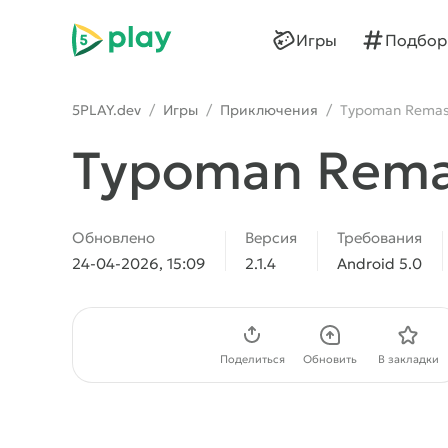
5play
Игры
Подбор
5PLAY.dev
/
Игры
/
Приключения
/
Typoman Remas
Typoman Rema
Обновлено
Версия
Требования
24-04-2026, 15:09
2.1.4
Android 5.0
Скачать APK
Поделиться
Обновить
В закладки