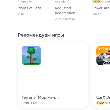
Android 10
Android 10
MOD
Androi
Planet of Lana
Red Dead
PowerDire
Redemption
v1.8.1
v16.5.5
v1.58.63226194
Рекомендуем игры
Terraria [Мод меню: много предметов, крафт]
Скачать
Android 5.0
MOD
And