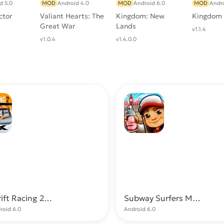
d 5.0
MOD
Android 4.0
MOD
Android 6.0
MOD
Andro
ctor
Valiant Hearts: The
Kingdom: New
Kingdom 
Great War
Lands
v1.1.4
v1.0.4
v1.4.0.0
CarX Drift Racing 2 МОД (Много денег)
Subway Surfers МОД (Много монет/ключей)
Скачать
С
roid 6.0
Android 6.0