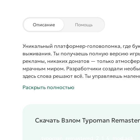
Описание
Помощь
Уникальный платформер-головоломка, где бук
выживания. Ты получаешь полную версию игры
рекламы, никаких донатов — только атмосфер
мрачным миром. Разработчики создали необыч
здесь слова решают всё.
Ты управляешь малень
Твоя задача — находить буквы, составлять из
Раскрыть полностью
начнётся дождь, сложи OPEN — дверь откроет
тоже состоят из букв: переставь буквы в сл
предлагает новые загадки, ловушки и секреты.
слов.
Игра ведёт тебя через тёмные индустри
Скачать Взлом Typoman Remaster
лабиринты. Ты собираешь разбросанные буквы
активируешь механизмы. Одни слова создают 
уничтожают препятствия. Физика работает реа
typoman_remastered_2_1_4_mod.apk