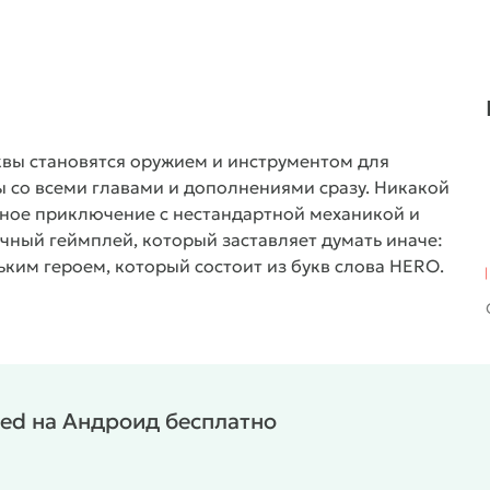
вы становятся оружием и инструментом для
 со всеми главами и дополнениями сразу. Никакой
ное приключение с нестандартной механикой и
ный геймплей, который заставляет думать иначе:
ким героем, который состоит из букв слова HERO.
 них слова и решать головоломки. Напиши RAIN —
ся, создай слово UP — платформа поднимется. Враги
ове DOOM и получишь MOOD или GOOD. Каждая локация
 Мир вокруг реагирует на твои действия через силу
альные зоны, заброшенные фабрики и опасные
ed на Андроид бесплатно
, комбинируешь их в правильном порядке и
свет во тьме, другие открывают проходы или
листично: буквы падают, скользят и взаимодействуют