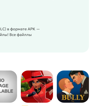
LC) в формате APK —
айлы! Все файллы