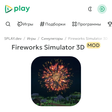
5play
Авто
Игры
Подборки
Программы
Найти
5PLAY.dev
/
Игры
/
Симуляторы
/
Fireworks Simulator 3D
MOD
Fireworks Simulator 3D