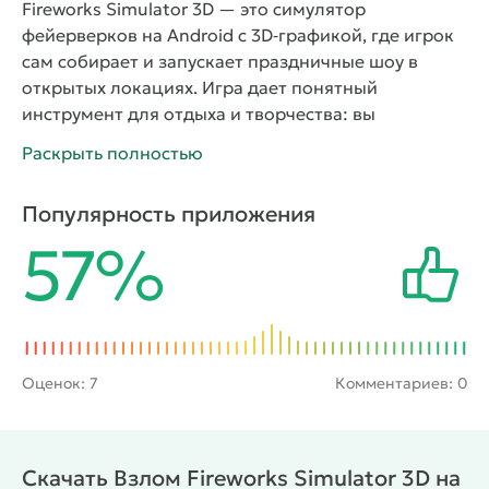
Fireworks Simulator 3D — это симулятор
фейерверков на Android с 3D‑графикой, где игрок
сам собирает и запускает праздничные шоу в
открытых локациях. Игра дает понятный
инструмент для отдыха и творчества: вы
выбираете тип зарядов, ставите их на площадке и
Раскрыть полностью
запускаете в нужной последовательности.
Визуальные эффекты выглядят ярко и читаемо
Популярность приложения
даже в динамике, а звук поддерживает ощущение
57%
масштаба. Формат подходит и для коротких
сессий, и для длинных вечеров, когда хочется
протестировать много комбинаций.
В проекте
есть офлайн‑режим и онлайн‑мультиплеер,
поэтому сценарии не ограничиваются одиночной
игрой. Офлайн удобен для тренировки тайминга,
Оценок:
7
Комментариев: 0
проверки связок и спокойного теста новых сетов.
Онлайн добавляет совместные запуски и
позволяет показывать свои схемы другим игрокам
Скачать Взлом Fireworks Simulator 3D на
в реальном времени. Набор фейерверков