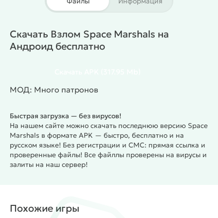
Файлы
Информация
заканчиваются. Бои становятся динамичнее.
Эксперименты с оружием идут без лишних
донатов.
Особенности игры
Скачать Взлом Space Marshals на
Тактический экшен с видом сверху
Андроид бесплатно
Космический сеттинг с настроением вестерна
Свобода выбора стиля прохождения
Скачать
APK
(317.95 Mb)
Разнообразное оружие и экипировка
Умные враги и продуманные локации
МОД: Много патронов
Сюжет про охоту и порядок
#
Жанр:
/
/
Экшены
Тактика
Быстрая загрузка — без вирусов!
На нашем сайте можно скачать последнюю версию Space
/
/
Тактические шутеры
Однопользовательские
Marshals в формате APK — быстро, бесплатно и на
/
/
/
Платные
Приключения
Фантастика
русском языке! Без регистрации и СМС: прямая ссылка и
проверенные файлы! Все файллы проверены на вирусы и
/
Открытый мир
MOD
залиты на наш сервер!
Похожие игры