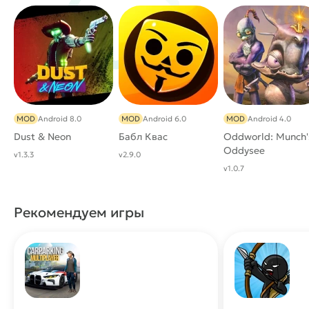
MOD
Android 8.0
MOD
Android 6.0
MOD
Android 4.0
Dust & Neon
Бабл Квас
Oddworld: Munch'
Oddysee
v1.3.3
v2.9.0
v1.0.7
Рекомендуем игры