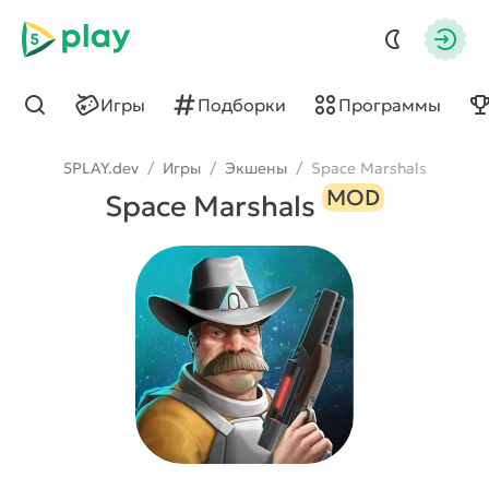
5play
Авто
Игры
Подборки
Программы
Найти
5PLAY.dev
/
Игры
/
Экшены
/
Space Marshals
MOD
Space Marshals