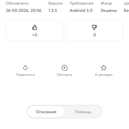
Обновлено
Версия
Требования
Жанр
Це
26-03-2026, 20:56
1.3.5
Android 5.0
Экшены
Бе
Нравится
Не нравится
+
0
0
Скачать APK
Поделиться
Обновить
В закладки
Описание
Помощь