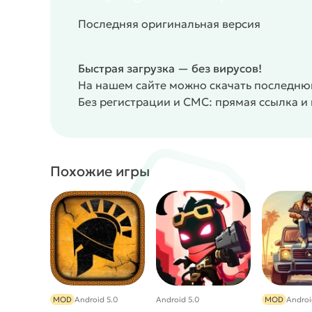
Развитие героя через уровни и экипировку
Последняя оригинальная версия
Система магических навыков и стихий
Сражения с боссами и сюжетные главы
Онлайн-чат и внутриигровые события
Быстрая загрузка — без вирусов!
Как играть
Игрок запускает бой и наблюдает 
На нашем сайте можно скачать последнюю
уничтожает врагов и накапливает золото. Пол
Без регистрации и СМС: прямая ссылка и
умения. Прогресс сохраняется даже после вых
усиливать персонажа без длительных сессий.
#
/
Однопользовательские
Пиксельные
Похожие игры
MOD
Android 5.0
Android 5.0
MOD
Androi