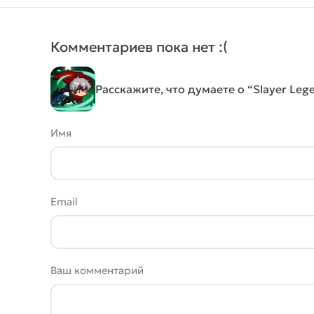
Комментариев пока нет :(
Расскажите, что думаете о “Slayer Leg
Имя
Email
Ваш комментарий