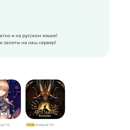
тно и на русском языке!
и залиты на наш сервер!
id 7.0
MOD
Android 7.0