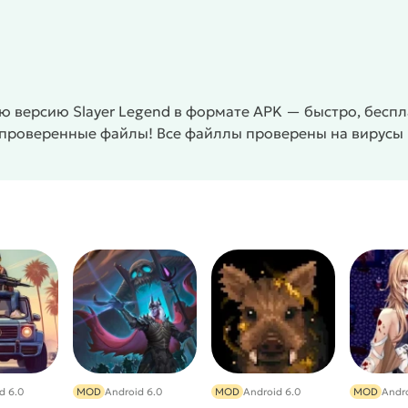
за автоматическими атаками героя. Персонаж
 версию Slayer Legend в формате APK — быстро, беспла
ьзователь улучшает характеристики и открывает новые
 проверенные файлы! Все файллы проверены на вирусы 
ода из приложения. Система позволяет возвращаться и
Жанр:
/
/
/
Ролевые
Инди
Казуальные
d 6.0
MOD
Android 6.0
MOD
Android 6.0
MOD
Andro