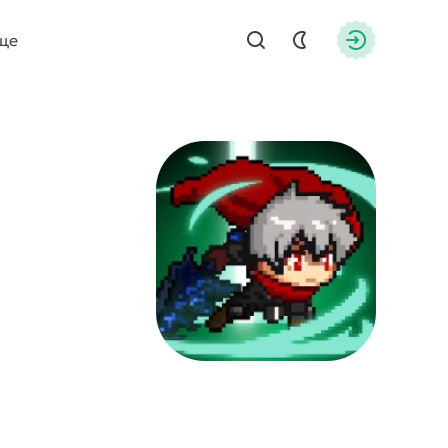
ще
Найти
Авторизац