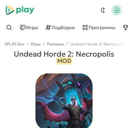
5play
Авто
Игры
Подборки
Программы
Найти
5PLAY.dev
/
Игры
/
Ролевые
/
Undead Horde 2: Necropolis
Undead Horde 2: Necropolis
MOD