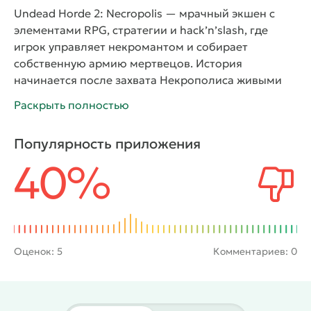
Undead Horde 2: Necropolis
— мрачный экшен с
элементами RPG, стратегии и hack’n’slash, где
игрок управляет некромантом и собирает
собственную армию мертвецов. История
начинается после захвата Некрополиса живыми
армиями. Главный герой возвращается в
Раскрыть полностью
разрушенный город и начинает постепенно
отвоёвывать территории, поднимать павших
Популярность приложения
врагов и превращать их в верных солдат. Игра
40%
сочетает быстрые сражения, управление отрядом
и развитие собственного королевства нежити.
Каждый бой приносит новых бойцов, ресурсы и
улучшения для армии. Мир здесь постоянно
меняется. Чем дальше продвигается игрок, тем
больше открывается новых врагов, способностей
Оценок:
5
Комментариев: 0
и опасных локаций. При этом игра не перегружает
лишними системами и быстро даёт понять
основные механики даже новичкам.
Боевая