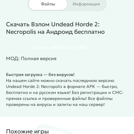
система в Undead Horde 2 строится вокруг
Файлы
Информация
постоянного контроля армии и правильного
выбора бойцов. Игрок лично участвует в драках,
атакует врагов магией и оружием, а затем
Скачать Взлом Undead Horde 2:
поднимает павших противников прямо во время
Necropolis на Андроид бесплатно
битвы. В распоряжении появляются скелеты, духи,
рыцари, лучники и десятки других существ с
Скачать
APK
(482.77 Mb)
разными характеристиками. Некоторые отлично
держат удар, другие быстро уничтожают
МОД: Полная версия
противников на расстоянии. Отдельную роль
играет Некрополис. Город постепенно
Быстрая загрузка — без вирусов!
восстанавливается и открывает доступ к новым
На нашем сайте можно скачать последнюю версию
Undead Horde 2: Necropolis в формате APK — быстро,
талантам, улучшениям и торговцам. Игрок
бесплатно и на русском языке! Без регистрации и СМС:
улучшает здания, усиливает армию и получает
прямая ссылка и проверенные файлы! Все файллы
дополнительные бонусы для будущих сражений.
проверены на вирусы и залиты на наш сервер!
Благодаря этому процесс постоянно двигается
вперёд и даёт ощущение развития без долгого
гринда.
Война за Некрополис
Мир игры сочетает
мрачное фэнтези и динамичный экшен. Локации
Похожие игры