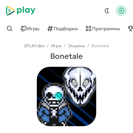
5play
Авто
Игры
Подборки
Программы
Найти
5PLAY.dev
/
Игры
/
Экшены
/
Bonetale
Bonetale