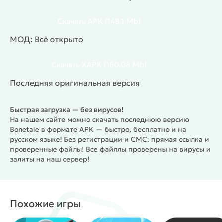
Более 9 персонажей
— выбирай бойцов с разными
способностями или создай своего героя с нуля
Скачать
APK
(148.1 Mb)
Режим приключений
— проходи дополнительный
МОД: Всё открыто
контент с новыми испытаниями и ситуациями
9 уровней сложности
— настрой игру под свой
Скачать
XAPK
(180.08 Mb)
опыт: от новичка до хардкорного игрока
Уникальные атаки
— запускай кости, стреляй
Последняя оригинальная версия
бластерами, управляй гравитацией и
останавливай время
Быстрая загрузка — без вирусов!
Конструктор персонажа
— собери бойца с теми
На нашем сайте можно скачать последнюю версию
способностями, которые нравятся тебе
Bonetale в формате APK — быстро, бесплатно и на
Высокая сложность
— готовься к серьёзным
русском языке! Без регистрации и СМС: прямая ссылка и
проверенные файлы! Все файллы проверены на вирусы и
вызовам и быстрым реакциям в бою
залиты на наш сервер!
Badtime-режим
— экстремальное испытание для
тех, кто хочет проверить свой скилл
#
Жанр:
/
/
Экшены
Пиксельные
/
/
Похожие игры
Однопользовательские
Офлайн
Фантастика