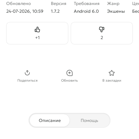
Обновлено
Версия
Требования
Жанр
Це
24-07-2026, 10:59
1.7.2
Android 6.0
Экшены
Бе
Нравится
Не нравится
+
1
2
Скачать APK
Поделиться
Обновить
В закладки
Описание
Помощь