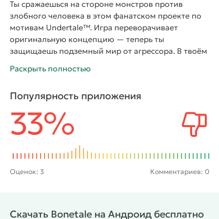
Ты сражаешься на стороне монстров против
злобного человека в этом фанатском проекте по
мотивам Undertale™. Игра переворачивает
оригинальную концепцию — теперь ты
защищаешь подземный мир от агрессора. В твоём
распоряжении более 9 уникальных персонажей с
Раскрыть полностью
разными способностями. Каждый боец обладает
своим стилем и набором атак. Цель — остановить
Популярность приложения
врага любой ценой.
Ты используешь кости для
33%
атаки, стреляешь из гастер-бластеров и меняешь
гравитацию на арене. Некоторые герои умеют
останавливать время или применять другие
особые техники. Игра предлагает создать
собственного персонажа с уникальными
навыками. Режим приключений добавляет новый
Оценок:
3
Комментариев: 0
контент и испытания. Сложность варьируется от
простой до экстремальной — можешь выбрать
один из 9 уровней. Badtime-режим проверит твои
Скачать Bonetale на Андроид бесплатно
рефлексы на прочность.
Особенности игры