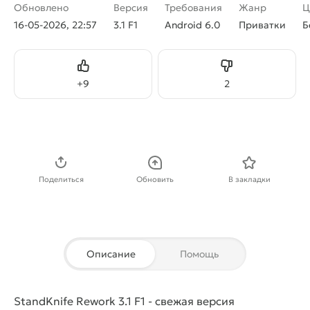
Обновлено
Версия
Требования
Жанр
Ц
16-05-2026, 22:57
3.1 F1
Android 6.0
Приватки
Б
Нравится
Не нравится
+
9
2
Скачать APK
Поделиться
Обновить
В закладки
Описание
Помощь
StandKnife Rework 3.1 F1 - свежая версия