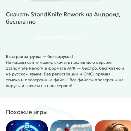
аниме-наборы и визуальные эффекты для оружия.
Сервер также получил улучшенный матчмейкинг,
Скачать StandKnife Rework на Андроид
систему подарков и обновлённые кейсы с
бесплатно
наградами. Отдельное внимание уделили
удобству интерфейса и общей плавности клиента.
Скачать
APK
(2.22 Gb)
Что добавили в StandKnife Rework 3.1 F1
Режимы «Ракетная потасовка» и «Только
пистолеты»
Быстрая загрузка — без вирусов!
Обновлённые «Командный бой» и «Гонка
На нашем сайте можно скачать последнюю версию
StandKnife Rework в формате APK — быстро, бесплатно и
вооружений»
на русском языке! Без регистрации и СМС: прямая
Возвращение Паркура в beta-версии
ссылка и проверенные файлы! Все файллы проверены на
Новые карты: Sakura, Arena, Breeze, Rust и другие
вирусы и залиты на наш сервер!
Кастомные комнаты и специальные режимы
Коллекции Kitsune Dreams и 8 Years
Новые ножи Fang, Tanto, Sweet Knife и другие
Переливающиеся и кастомные скины с эффектами
Похожие игры
Скины на гранаты, брелоки и мемные стикеры
Кейсы, боксы и тактикал-наборы