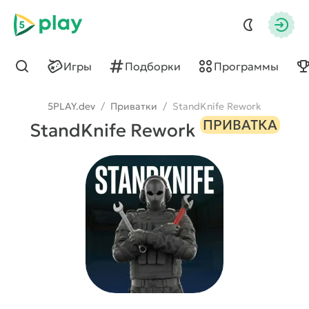
5play
Авто
Игры
Подборки
Программы
Найти
5PLAY.dev
/
Приватки
/
StandKnife Rework
ПРИВАТКА
StandKnife Rework