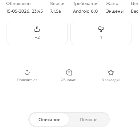
Обновлено
Версия
Требования
Жанр
Це
15-05-2026, 23:45
7.1.5a
Android 6.0
Экшены
Бе
Нравится
Не нравится
+
2
1
Скачать APK
Поделиться
Обновить
В закладки
Описание
Помощь