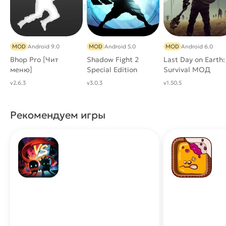
полезных предметов.
Проработанная трехмерная графика консольного
уровня качества.
#
Жанр:
/
/
/
Экшены
Ролевые
Слэшеры
MOD
Android 9.0
MOD
Android 5.0
MOD
Android 6.0
/
/
/
3D
Многопользовательские
Приключения
Bhop Pro [Чит
Shadow Fight 2
Last Day on Earth:
/
/
Казуальные
Соревновательные
меню]
Special Edition
Survival МОД
[Много денег]
[Бесплатный
/
/
Однопользовательские
Сражения
Фэнтези
v2.6.3
v3.0.3
v1.50.5
крафт/чит меню]
Рекомендуем игры