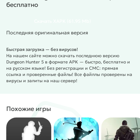
бесплатно
раньше, есть новые классы героев, сотни
предметов, десятки видов врагов и боссов.
Каждый уровень предлагает море опасностей.
Скачать
XAPK
(61.95 Mb)
Есть многочисленные слабые мобы, так и более
Последняя оригинальная версия
серьезные и опасные противники, включая
могучих боссов. Также внедрены битвы против
Быстрая загрузка — без вирусов!
реальных пользователей и кооперативные
На нашем сайте можно скачать последнюю версию
рейдовые миссии. Можно открывать и
Dungeon Hunter 5 в формате APK — быстро, бесплатно и
прокачивать персонажей разных классов, и
на русском языке! Без регистрации и СМС: прямая
получать уникальные силы. Способностей десятки,
ссылка и проверенные файлы! Все файллы проверены на
а экипировки и вооружения вообще сотни единиц.
вирусы и залиты на наш сервер!
Особенности игры
Квинтэссенция всего, что было ранее в серии
Dungeon Hunter, но еще круче и разнообразнее.
Похожие игры
Динамичная и разнообразная боевая система в
стиле hack and slash, с магией, холодным оружием,
и умениями.
Десятки локаций, врагов, персонажей и сотни