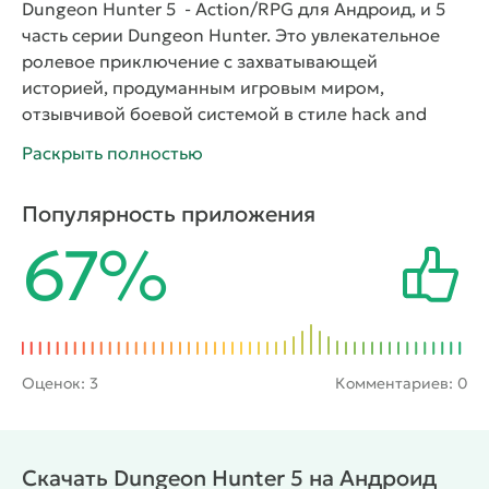
Dungeon Hunter 5 - Action/RPG для Андроид, и 5
часть серии Dungeon Hunter. Это увлекательное
ролевое приключение с захватывающей
историей, продуманным игровым миром,
отзывчивой боевой системой в стиле hack and
slash, и горой контента. Играть можно в одиночку,
Раскрыть полностью
проходя урони, изучая локации, уничтожая врагов
и выполняя задания. Или же можно сыграть в
Популярность приложения
разные многопользовательские режимы с
67%
игроками из сети, включая друзей или случайных
пользователей. В игре контента на десятки часов
прохождения, что погрузит в этот фэнтезийный
мир с головой. Прими участие в легендарном
приключении, охоться на драконов и уничтожай
других врагов.
Погружайся в героическую сагу о
Оценок:
3
Комментариев: 0
борьбе с драконами
Геймплей наследует идеи
прошлых частей. Это все также ролевой экшн, но
теперь больше, шире, глубже и продуманней.
Скачать Dungeon Hunter 5 на Андроид
Локации еще больнее разнообразные чем