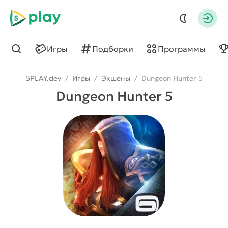
5play
Авто
Игры
Подборки
Программы
Найти
5PLAY.dev
/
Игры
/
Экшены
/
Dungeon Hunter 5
Dungeon Hunter 5