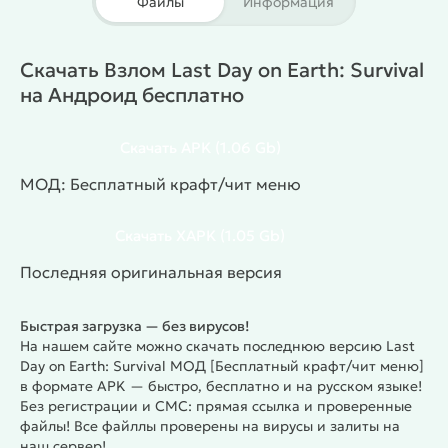
Файлы
Информация
взять достаточно припасов и быть готовым к
встрече с другими выжившими, которые могут
оказаться как друзьями, так и врагами. Локации
Скачать Взлом Last Day on Earth: Survival
отличаются уровнем опасности: одни можно
на Андроид бесплатно
исследовать без особых проблем, в других
придётся вступать в ожесточённые бои с
Скачать
APK
(1.06 Gb)
заражёнными или вооружёнными противниками.
Особенности игры
МОД: Бесплатный крафт/чит меню
Открытый мир с множеством локаций.
Система создания убежища.
Скачать
XAPK
(1.05 Gb)
Разнообразные виды оружия и брони.
Последняя оригинальная версия
Возможность охоты и собирательства.
Сражения с зомби и другими выжившими.
Быстрая загрузка — без вирусов!
Система крафта и улучшений.
На нашем сайте можно скачать последнюю версию Last
Советы для игры
Day on Earth: Survival МОД [Бесплатный крафт/чит меню]
Всегда держи оружие в хорошем состоянии.
в формате APK — быстро, бесплатно и на русском языке!
Собирай ресурсы в безопасных зонах, чтобы
Без регистрации и СМС: прямая ссылка и проверенные
избежать атак.
файлы! Все файллы проверены на вирусы и залиты на
наш сервер!