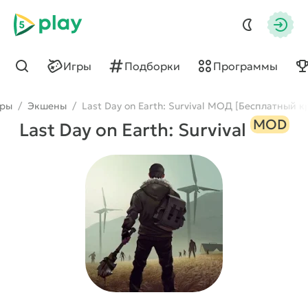
5play
Авто
Игры
Подборки
Программы
Найти
гры
/
Экшены
/
Last Day on Earth: Survival МОД [Бесплатный 
MOD
Last Day on Earth: Survival