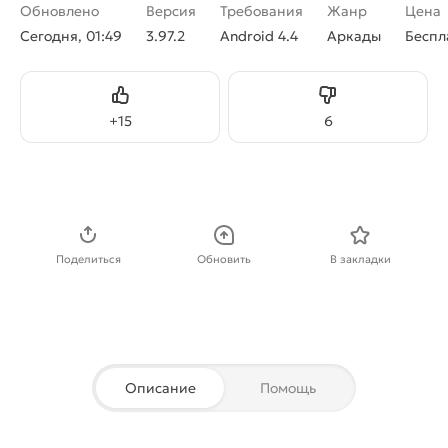
Обновлено
Версия
Требования
Жанр
Цена
Сегодня, 01:49
3.97.2
Android 4.4
Аркады
Беспл
Нравится
Не нравится
+
15
6
Скачать APK
Поделиться
Обновить
В закладки
Описание
Помощь