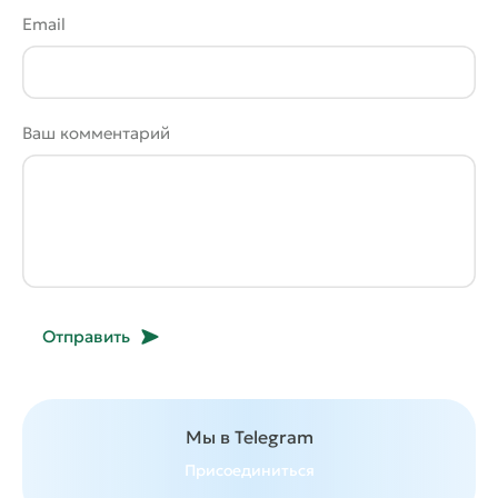
Email
Ваш комментарий
Отправить
Мы в Telegram
Присоединиться