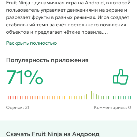
Fruit Ninja - динамичная игра на Android, в которой
пользователь управляет движениями на экране и
разрезает фрукты в разных режимах. Игра создаёт
стабильный темп за счёт постоянного появления
объектов и предлагает чёткие правила.
Классический режим подходит для тех, кто хочет
Раскрыть полностью
улучшить реакции. Аркадный режим формирует
быстрый поток событий и помогает установить
Популярность приложения
новые рекорды. Режим Дзен снижает напряжение,
71%
потому что тут нет бомб и ограничений. Игрок
регулирует стиль игры через выбор ножей и додзё,
которые дают полезные эффекты и помогают
повысить итоговый счёт.
Игра предлагает простой
интерфейс и удобное управление. Игрок сразу
понимает принцип работы и может развивать
Оценок:
21
Комментариев: 0
навыки через регулярную практику. Каждый
объект на экране реагирует на точные движения,
поэтому игра поддерживает высокий уровень
Скачать Fruit Ninja на Андроид
вовлечения. Разные ножи изменяют визуальные