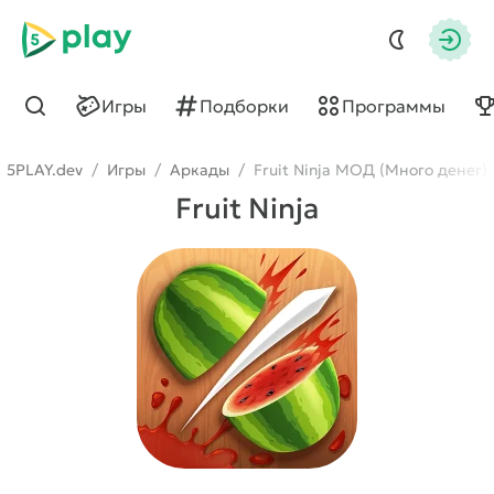
5play
Авто
Игры
Подборки
Программы
Найти
5PLAY.dev
/
Игры
/
Аркады
/
Fruit Ninja МОД (Много денег)
Fruit Ninja